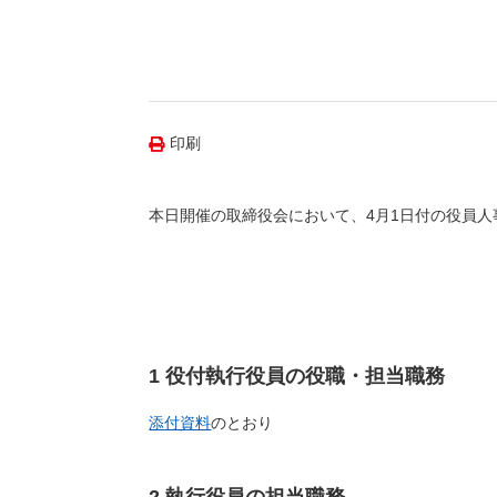
（新しいウィンドウを開きます）
（新
ニュース
よくあるご質問・お問い合わせ
印刷
本日開催の取締役会において、4月1日付の役員
1 役付執行役員の役職・担当職務
添付資料
のとおり