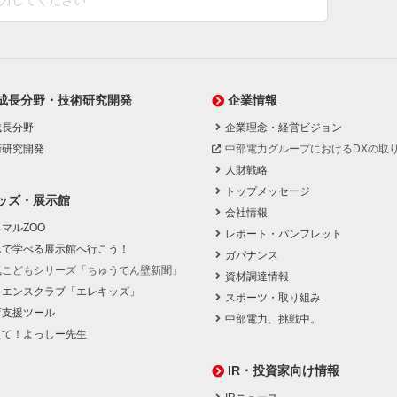
成長分野・技術研究開発
企業情報
成長分野
企業理念・経営ビジョン
術研究開発
中部電力グループにおけるDXの取
人財戦略
トップメッセージ
ッズ・展示館
会社情報
マルZOO
レポート・パンフレット
んで学べる展示館へ行こう！
ガバナンス
気こどもシリーズ「ちゅうでん壁新聞」
資材調達情報
イエンスクラブ「エレキッズ」
スポーツ・取り組み
育支援ツール
中部電力、挑戦中。
えて！よっしー先生
IR・投資家向け情報