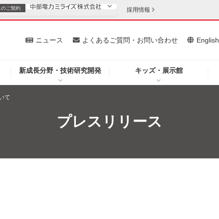
スの
ご契約
採用情報
いて
ニュース
よくあるご質問・お問い合わせ
Englis
新成長分野・技術研究開発
キッズ・展示館
お客さま
安定供給
法人のお客さま
いて
・低コスト化
企業情報
プレスリリース
を開きます）
（新しいウィンドウを開きます）
質問・お問い合わせ