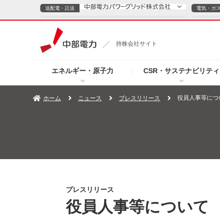
送配電・託送
電気・ガ
送配電・託送につ
持株会社サイト
電気・ガスのご契約
エネルギー・原子力
CSR・サステナビリティ
TOPページへ
TOPページへ
ご案内
個人の
役員人事等につ
ホーム
ニュース
プレスリリース
サービス・ソリューション
企業情報
効率化
（新しいウィンドウを開きます）
（新しいウィンドウ
プレスリリース
お知らせ
よくあるご
プレスリリース
役員人事等について