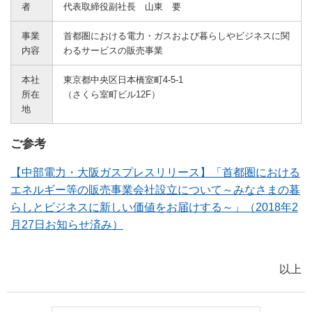
者
代表取締役副社長 山東 要
事業
首都圏における電力・ガスおよび暮らしやビジネスに関
内容
わるサービスの販売事業
本社
東京都中央区日本橋室町4-5-1
所在
（さくら室町ビル12F）
地
ご参考
【中部電力・大阪ガスプレスリリース】「首都圏における
エネルギー等の販売事業会社設立について～みなさまの暮
らしとビジネスに新しい価値をお届けする～」（2018年2
月27日お知らせ済み）
以上