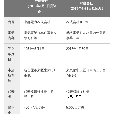
分割会社
承継会社
（2019年4月1日見込
（2019年4月1日見込み）
み）
商号
中部電力株式会社
株式会社JERA
事業
電気事業（本件事業を
燃料事業および国内外発電
内容
除く）等
事業 等
設立
1951年5月1日
2015年4月30日
年月
日
本店
名古屋市東区東新町1
東京都中央区日本橋二丁目
所在
番地
7番1号
地
代表
代表取締役社長 勝
代表取締役社長
者
野 哲
資本
430,777百万円
5,000百万円
金