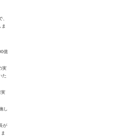
で、
しま
0億
の実
いた
確実
施し
長が
りま