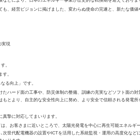
展などにより、日本のエネルギー事業が歴史的な転換期を迎えておりま
ても、経営ビジョンに掲げました、変わらぬ使命の完遂と、新たな価値
の実現
ます。
ます。
らなる向上」です。
けたハード面の工事や、防災体制の整備、訓練の充実などソフト面の対
はもとより、自主的な安全性向上に努め、より安全で信頼される発電所
に真摯に対応してまいります。
ては、お客さまに近いところで、太陽光発電を中心に再生可能エネルギ
､次世代配電機器の設置やICTを活用した系統監視・運用の高度化など