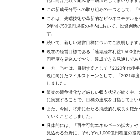
化に向けた取り組みを一層加速してまいります
この新成長分野への取り組みの一つとして、「
これは、先端技術や革新的なビジネスモデルを
5年間で50億円規模の枠内において、投資判
す。
続いて、新しい経営目標についてご説明します
現在の経営目標である「連結経常利益1,500億
円程度を見込んでおり、達成できる見通しであ
一方、当社は、目指す姿として「2020年代後
現に向けたマイルストーンとして、「2021年
しました。
販売の競争激化など厳しい収支状況が続く中、
に実施することで、目標の達成を目指してまい
また、今回、将来にわたる持続的な成長を確かな
ていくこととしました。
具体的には、「再生可能エネルギーの拡大」や
見込める分野に、それぞれ1,000億円程度の