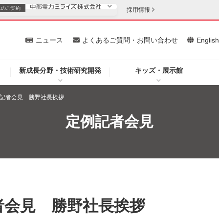
スの
ご契約
採用情報
いて
ニュース
よくあるご質問・お問い合わせ
Englis
新成長分野・技術研究開発
キッズ・展示館
お客さま
安定供給
法人のお客さま
定例記者会見 勝野社長挨拶
・低コスト化
企業情報
定例記者会見
を開きます）
（新しいウィンドウを開きます）
質問・お問い合わせ
記者会見 勝野社長挨拶