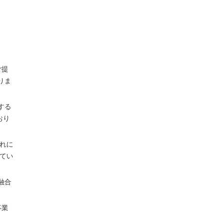
、
ご提
りま
する
おり
流れに
てい
融合
事業