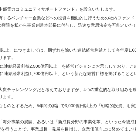
。
中部電力コミュニティサポートファンド」を設立いたします。
有するベンチャー企業などへの投資を機動的に行うための社内ファンド
断の権限を私から事業創造本部長に付与し、迅速な意思決定を可能といた
。
円以上」につきましては、期ずれを除いた連結経常利益として今年度1,60
ります。
半に連結経常利益2,500億円以上」を経営ビジョンにお示ししており、こ
度に連結経常利益1,700億円以上」という新たな経営目標を掲げることと
大変チャレンジングだと考えておりますが、4つの重点的な取り組みを
ります。
ものとするため、5年間の累計で3,000億円以上の「戦略的投資」を実
「海外事業の展開」あるいは「新成長分野の事業化等」といった今後成
投資を行うことで、事業成長・発展を目指し、企業価値向上に努めてまい