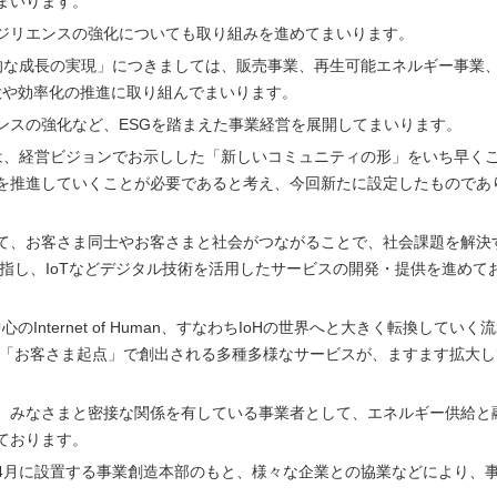
まいります。
ジリエンスの強化についても取り組みを進めてまいります。
的な成長の実現」につきましては、販売事業、再生可能エネルギー事業
大や効率化の推進に取り組んでまいります。
ンスの強化など、ESGを踏まえた事業経営を展開してまいります。
は、経営ビジョンでお示しした「新しいコミュニティの形」をいち早く
を推進していくことが必要であると考え、今回新たに設定したものであ
て、お客さま同士やお客さまと社会がつながることで、社会課題を解決
指し、IoTなどデジタル技術を活用したサービスの開発・提供を進めて
Internet of Human、すなわちIoHの世界へと大きく転換していく
、「お客さま起点」で創出される多種多様なサービスが、ますます拡大し
、みなさまと密接な関係を有している事業者として、エネルギー供給と
ております。
4月に設置する事業創造本部のもと、様々な企業との協業などにより、