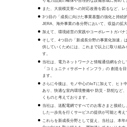
り電力品質の確保や合理的な設備形成に努めて
また、大規模災害への対応改善を図るなど、レ
3つ目の「成長に向けた事業基盤の強化と持続
JERA、海外事業の各分野において、収益の拡
加えて、環境経営の実践やコーポレートガバナ
そして、4つ目の「新成長分野の事業化加速」
供していくためには、これまで以上に取り組み
す。
当社は、電力ネットワークと情報通信網を介し
「コミュニティサポートインフラ」の 創造を目
ます。
さらに今後は、モノ中心のIoTに加えて、ヒト中心の
あり、快適な室内環境整備や 防災・防犯など
くものと考えております。
当社は、送配電網ですべてのお客さまと接続し
した一歩先を行くサービスの提供が可能と考え
これらを新成長分野として捉え、当社は、本年