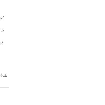
・ガ
てい
皆さ
以上