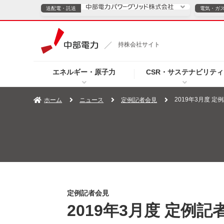
送配電・託送
電気・ガ
送配電・託送につ
持株会社サイト
電気・ガスのご契約
エネルギー・原子力
CSR・サステナビリティ
TOPページへ
TOPページへ
ご案内
個人の
2019年3月度 
ホーム
ニュース
定例記者会見
サービス・ソリューション
企業情報
効率化
（新しいウィンドウを開きます）
（新しいウィンドウ
プレスリリース
お知らせ
よくあるご
定例記者会見
2019年3月度 定例