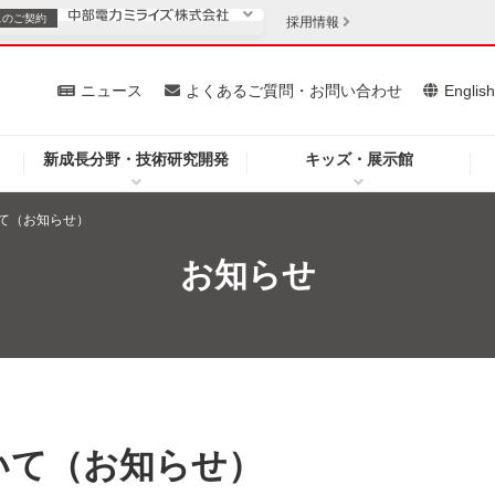
スの
ご契約
採用情報
いて
ニュース
よくあるご質問・お問い合わせ
Englis
新成長分野・技術研究開発
キッズ・展示館
お客さま
安定供給
法人のお客さま
て（お知らせ）
・低コスト化
企業情報
お知らせ
を開きます）
（新しいウィンドウを開きます）
質問・お問い合わせ
いて（お知らせ）