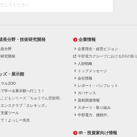
成長分野・技術研究開発
企業情報
成長分野
企業理念・経営ビジョン
術研究開発
中部電力グループにおけるDXの取
人財戦略
トップメッセージ
ッズ・展示館
会社情報
マルZOO
レポート・パンフレット
んで学べる展示館へ行こう！
ガバナンス
気こどもシリーズ「ちゅうでん壁新聞」
資材調達情報
イエンスクラブ「エレキッズ」
スポーツ・取り組み
育支援ツール
中部電力、挑戦中。
えて！よっしー先生
IR・投資家向け情報