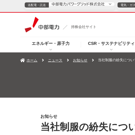
送配電・託送
電気・ガ
送配電・託送につ
持株会社サイト
電気・ガスのご契約
エネルギー・原子力
CSR・サステナビリティ
TOPページへ
TOPページへ
ご案内
個人の
当社制服の紛失につい
ホーム
ニュース
お知らせ
サービス・ソリューション
企業情報
効率化
（新しいウィンドウを開きます）
（新しいウィンドウ
プレスリリース
お知らせ
よくあるご
お知らせ
当社制服の紛失につ