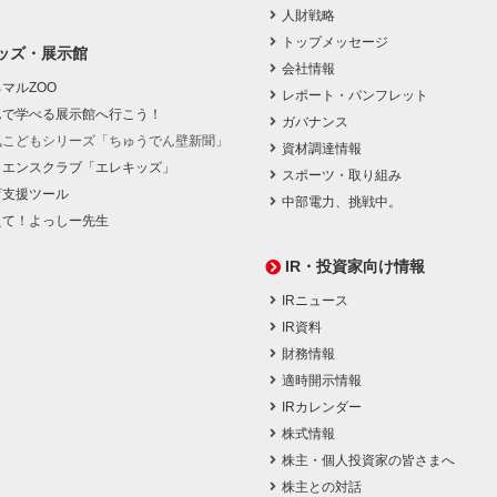
人財戦略
トップメッセージ
ッズ・展示館
会社情報
マルZOO
レポート・パンフレット
んで学べる展示館へ行こう！
ガバナンス
気こどもシリーズ「ちゅうでん壁新聞」
資材調達情報
イエンスクラブ「エレキッズ」
スポーツ・取り組み
育支援ツール
中部電力、挑戦中。
えて！よっしー先生
IR・投資家向け情報
IRニュース
IR資料
財務情報
適時開示情報
IRカレンダー
株式情報
株主・個人投資家の皆さまへ
株主との対話