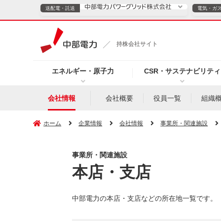
送配電・託送
電気・ガ
送配電・託送につ
持株会社サイト
電気・ガスのご契約
エネルギー・原子力
CSR・サステナビリティ
TOPページへ
TOPページへ
ご案内
個人の
会社情報
会社概要
役員一覧
組織
サービス・ソリューション
企業情報
効率化
ホーム
企業情報
会社情報
事業所・関連施設
事業所・関連施設
本店・支店
（新しいウィンドウを開きます）
（新しいウィンドウ
プレスリリース
お知らせ
よくあるご
中部電力の本店・支店などの所在地一覧です。