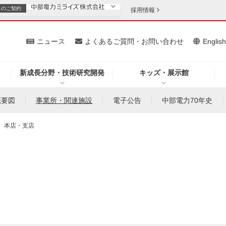
スの
ご契約
採用情報
いて
ニュース
よくあるご質問・お問い合わせ
Englis
新成長分野・技術研究開発
キッズ・展示館
お客さま
安定供給
法人のお客さま
概要図
事業所・関連施設
電子公告
中部電力70年史
・低コスト化
企業情報
本店・支店
を開きます）
（新しいウィンドウを開きます）
質問・お問い合わせ