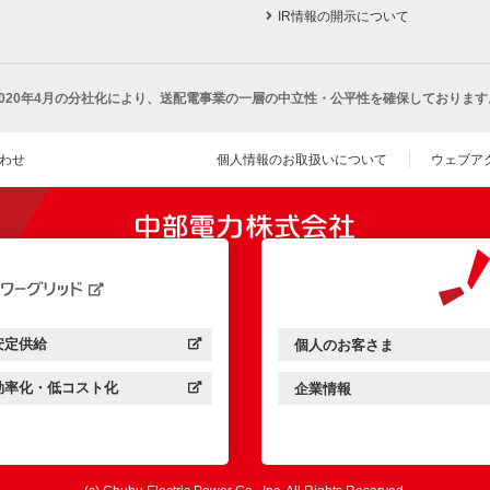
IR情報の開示について
2020年4月の分社化により、
送配電事業の一層の中立性・公平性を確保しております
わせ
個人情報のお取扱いについて
ウェブア
（新し
開きます）
安定供給
個人のお客さま
中部電力パワーグリッド：
（新しいウィンドウを開きます）
中部電力ミライズ：
（新しいウィンドウを開きま
効率化・低コスト化
企業情報
中部電力パワーグリッド：
（新しいウィンドウを開きます）
中部電力ミライズ：
（新しいウィンドウを開きま