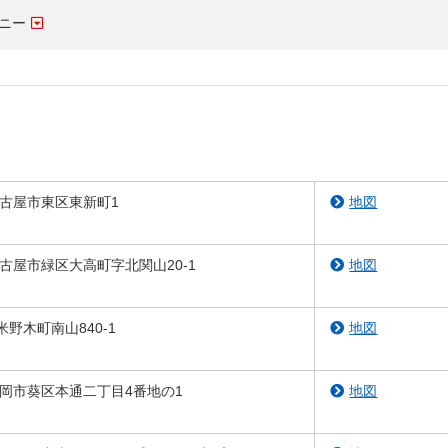
しいウィンドウを開きます）
ニー
県名古屋市東区東新町1
地図
県名古屋市緑区大高町字北関山20-1
地図
市米野木町南山840-1
地図
岡県静岡市葵区本通二丁目4番地の1
地図