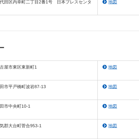
京都千代田区内幸町二丁目2番1号 日本プレスセンタ
地図
ー
県名古屋市東区東新町1
地図
県豊田市平戸橋町波岩87-13
地図
島田市中央町10-1
地図
多気郡大台町菅合953-1
地図