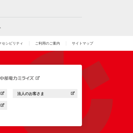
。
クセシビリティ
ご利用のご案内
サイトマップ
いウィンドウを開きます）
法人のお客さま
す）
中部電力ミライズ：
（新しいウィンドウを開きます）
す）