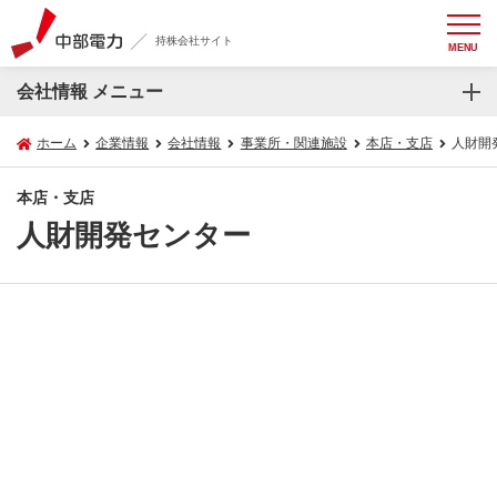
持株会社サイト
MENU
会社情報 メニュー
ホーム
企業情報
会社情報
事業所・関連施設
本店・支店
人財開
本店・支店
人財開発センター