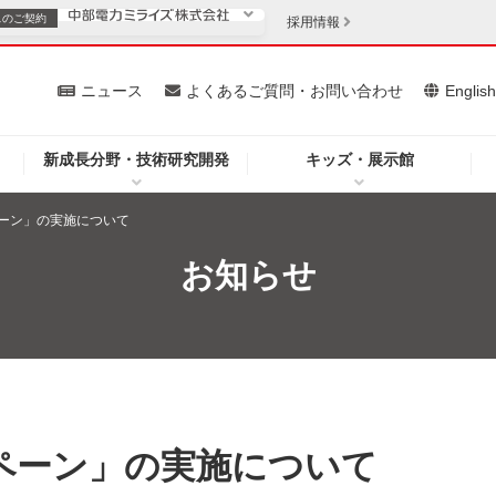
スの
ご契約
採用情報
いて
ニュース
よくあるご質問・お問い合わせ
Englis
新成長分野・技術研究開発
キッズ・展示館
お客さま
安定供給
法人のお客さま
ーン」の実施について
・低コスト化
企業情報
お知らせ
を開きます）
（新しいウィンドウを開きます）
質問・お問い合わせ
ペーン」の実施について