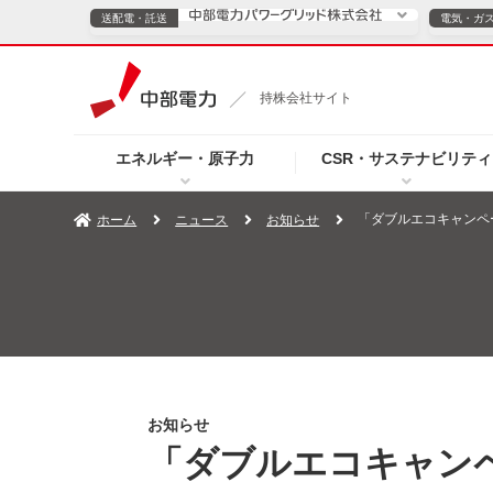
送配電・託送
電気・ガ
送配電・託送につ
持株会社サイト
電気・ガスのご契約
エネルギー・原子力
CSR・サステナビリティ
TOPページへ
TOPページへ
ご案内
個人の
「ダブルエコキャンペ
ホーム
ニュース
お知らせ
サービス・ソリューション
企業情報
効率化
（新しいウィンドウを開きます）
（新しいウィンドウ
プレスリリース
お知らせ
よくあるご
お知らせ
「ダブルエコキャン