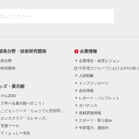
成長分野・技術研究開発
企業情報
成長分野
企業理念・経営ビジョン
術研究開発
中部電力グループにおけるDXの取
人財戦略
トップメッセージ
ッズ・展示館
会社情報
マルZOO
レポート・パンフレット
んで学べる展示館へ行こう！
ガバナンス
気こどもシリーズ「ちゅうでん壁新聞」
資材調達情報
イエンスクラブ「エレキッズ」
スポーツ・取り組み
育支援ツール
中部電力、挑戦中。
えて！よっしー先生