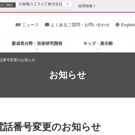
スの
ご契約
採用情報
いて
ニュース
よくあるご質問・お問い合わせ
Englis
新成長分野・技術研究開発
キッズ・展示館
お客さま
安定供給
法人のお客さま
話番号変更のお知らせ
・低コスト化
企業情報
お知らせ
を開きます）
（新しいウィンドウを開きます）
質問・お問い合わせ
電話番号変更のお知らせ