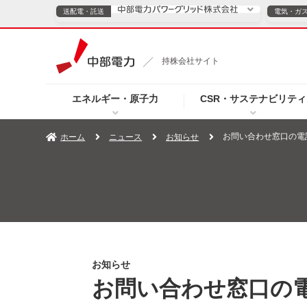
送配電・託送
電気・ガ
送配電・託送につ
持株会社サイト
電気・ガスのご契約
エネルギー・原子力
CSR・サステナビリティ
TOPページへ
TOPページへ
ご案内
個人の
お問い合わせ窓口の電
ホーム
ニュース
お知らせ
サービス・ソリューション
企業情報
効率化
（新しいウィンドウを開きます）
（新しいウィンドウ
プレスリリース
お知らせ
よくあるご
お知らせ
お問い合わせ窓口の