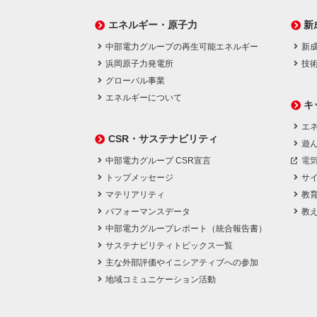
エネルギー・原子力
新
中部電力グループの再生可能エネルギー
新
浜岡原子力発電所
技
グローバル事業
エネルギーについて
キ
エネ
CSR・サステナビリティ
遊
中部電力グループ CSR宣言
電
トップメッセージ
サ
マテリアリティ
教
パフォーマンスデータ
教
中部電力グループレポート（統合報告書）
サステナビリティトピックス一覧
主な外部評価やイニシアティブへの参加
地域コミュニケーション活動