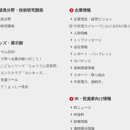
成長分野・技術研究開発
企業情報
成長分野
企業理念・経営ビジョン
術研究開発
中部電力グループにおけるDXの取
人財戦略
トップメッセージ
ッズ・展示館
会社情報
マルZOO
レポート・パンフレット
んで学べる展示館へ行こう！
ガバナンス
気こどもシリーズ「ちゅうでん壁新聞」
資材調達情報
イエンスクラブ「エレキッズ」
スポーツ・取り組み
育支援ツール
中部電力、挑戦中。
えて！よっしー先生
IR・投資家向け情報
IRニュース
IR資料
財務情報
適時開示情報