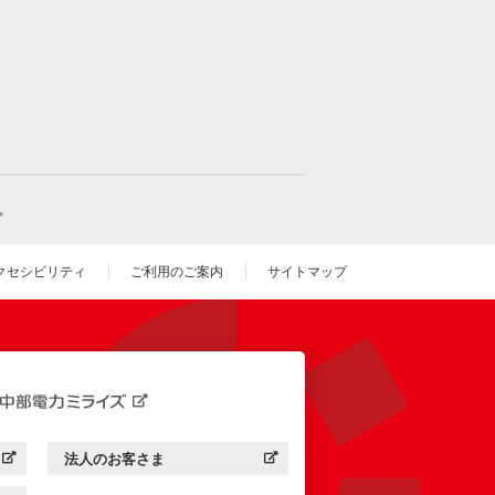
。
クセシビリティ
ご利用のご案内
サイトマップ
いウィンドウを開きます）
法人のお客さま
す）
中部電力ミライズ：
（新しいウィンドウを開きます）