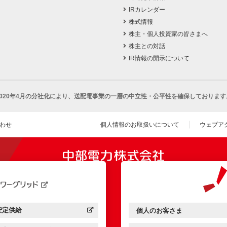
IRカレンダー
株式情報
株主・個人投資家の皆さまへ
株主との対話
IR情報の開示について
2020年4月の分社化により、
送配電事業の一層の中立性・公平性を確保しております
わせ
個人情報のお取扱いについて
ウェブア
（新し
開きます）
安定供給
個人のお客さま
中部電力パワーグリッド：
（新しいウィンドウを開きます）
中部電力ミライズ：
（新しいウィンドウを開きま