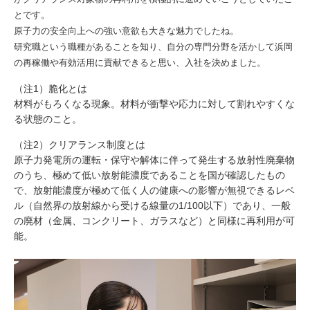
とです。
原子力の安全向上への強い意欲も大きな魅力でしたね。
研究職という職種があることを知り、自分の専門分野を活かして浜岡
の再稼働や有効活用に貢献できると思い、入社を決めました。
（注1）脆化とは
材料がもろくなる現象。材料が衝撃や応力に対して割れやすくな
る状態のこと。
（注2）クリアランス制度とは
原子力発電所の運転・保守や解体に伴って発生する放射性廃棄物
のうち、極めて低い放射能濃度であることを国が確認したもの
で、放射能濃度が極めて低く人の健康への影響が無視できるレベ
ル（自然界の放射線から受ける線量の1/100以下）であり、一般
の廃材（金属、コンクリート、ガラスなど）と同様に再利用が可
能。