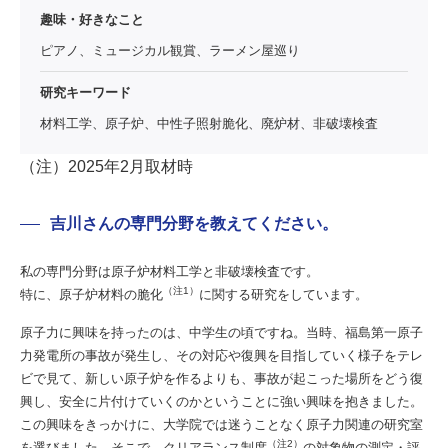
趣味・好きなこと
ピアノ、ミュージカル観賞、ラーメン屋巡り
研究キーワード
材料工学、原子炉、中性子照射脆化、廃炉材、非破壊検査
（注）2025年2月取材時
吉川さんの専門分野を教えてください。
私の専門分野は原子炉材料工学と非破壊検査です。
（注1）
特に、原子炉材料の脆化
に関する研究をしています。
原子力に興味を持ったのは、中学生の頃ですね。当時、福島第一原子
力発電所の事故が発生し、その対応や復興を目指していく様子をテレ
ビで見て、新しい原子炉を作るよりも、事故が起こった場所をどう復
興し、安全に片付けていくのかということに強い興味を抱きました。
この興味をきっかけに、大学院では迷うことなく原子力関連の研究室
（注2）
を選びました。そこで、クリアランス制度
の対象物の測定・評