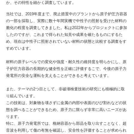
か、その特性を細かく調査しています。
当社では、2019年度まで、廃止措置中のプラントから原子炉圧力容器
の一部を採取し、実際に数十年間実機で中性子の照射を受けた材料の
脆化の程度を調査してきました。私は2022年からプロジェクトに参加
したのですが、これまで得られた知見や成果を確たるものにするた
め、現在は中性子に照射されていない材料の状態と比較する調査をす
すめています。
材料の原子レベルでの変化や強度・耐久性の維持度を明らかにし、原
子炉圧力容器の長期的な健全性を正確に評価するこで、今後の原子力
発電所の安全な運転を支えることができると考えています。
また、テーマの2つ目として、非破壊検査技術の研究にも積極的に取
り組んでいます。
この技術は、対象物を壊さずに金属の内部や表面のひび割れなどの状
態を調べることができるため、原子力に限らず非常に高いニーズがあ
ります。
特に、原子力発電所では、格納容器から部品を取り出すことなく、超
音波を利用して傷の有無を確認し、安全性を評価することが求められ