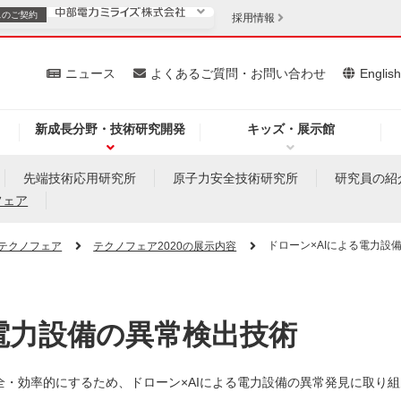
スの
ご契約
採用情報
いて
ニュース
よくあるご質問・お問い合わせ
Englis
新成長分野・技術研究開発
キッズ・展示館
お客さま
安定供給
法人のお客さま
先端技術応用研究所
原子力安全技術研究所
研究員の紹
フェア
・低コスト化
企業情報
ドローン×AIによる電力設
テクノフェア
テクノフェア2020の展示内容
を開きます）
（新しいウィンドウを開きます）
質問・お問い合わせ
る電力設備の異常検出技術
・効率的にするため、ドローン×AIによる電力設備の異常発見に取り組