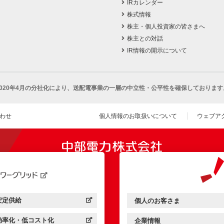
IRカレンダー
株式情報
株主・個人投資家の皆さまへ
株主との対話
IR情報の開示について
2020年4月の分社化により、
送配電事業の一層の中立性・公平性を確保しております
わせ
個人情報のお取扱いについて
ウェブア
（新し
開きます）
安定供給
個人のお客さま
中部電力パワーグリッド：
（新しいウィンドウを開きます）
中部電力ミライズ：
（新しいウィンドウを開きま
効率化・低コスト化
企業情報
中部電力パワーグリッド：
（新しいウィンドウを開きます）
中部電力ミライズ：
（新しいウィンドウを開きま