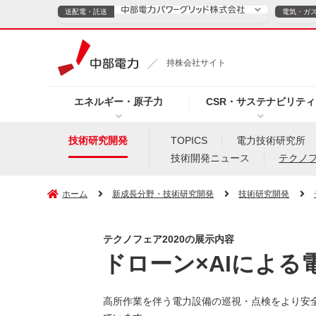
送配電・託送
電気・ガ
送配電・託送につ
持株会社サイト
電気・ガスのご契約
エネルギー・原子力
CSR・サステナビリティ
TOPページへ
TOPページへ
ご案内
個人の
技術研究開発
TOPICS
電力技術研究所
技術開発ニュース
テクノ
サービス・ソリューション
企業情報
効率化
ホーム
新成長分野・技術研究開発
技術研究開発
テクノフェア2020の展示内容
（新しいウィンドウを開きます）
（新しいウィンドウ
プレスリリース
お知らせ
よくあるご
ドローン×AIによ
高所作業を伴う電力設備の巡視・点検をより安全