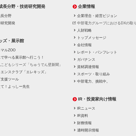
成長分野・技術研究開発
企業情報
成長分野
企業理念・経営ビジョン
術研究開発
中部電力グループにおけるDXの取
人財戦略
トップメッセージ
ッズ・展示館
会社情報
マルZOO
レポート・パンフレット
んで学べる展示館へ行こう！
ガバナンス
気こどもシリーズ「ちゅうでん壁新聞」
資材調達情報
イエンスクラブ「エレキッズ」
スポーツ・取り組み
育支援ツール
中部電力、挑戦中。
えて！よっしー先生
IR・投資家向け情報
IRニュース
IR資料
財務情報
適時開示情報