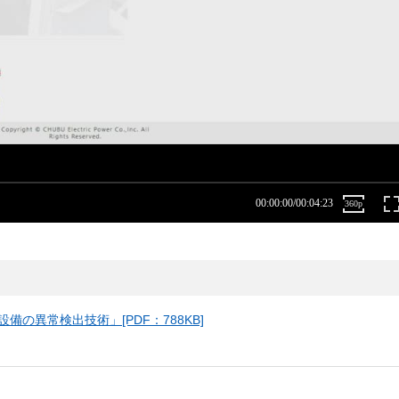
の異常検出技術」[PDF：788KB]