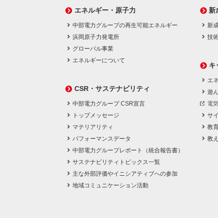
エネルギー・原子力
新
中部電力グループの再生可能エネルギー
新
浜岡原子力発電所
技
グローバル事業
エネルギーについて
キ
エネ
CSR・サステナビリティ
遊
中部電力グループ CSR宣言
電
トップメッセージ
サ
マテリアリティ
教
パフォーマンスデータ
教
中部電力グループレポート（統合報告書）
サステナビリティトピックス一覧
主な外部評価やイニシアティブへの参加
地域コミュニケーション活動