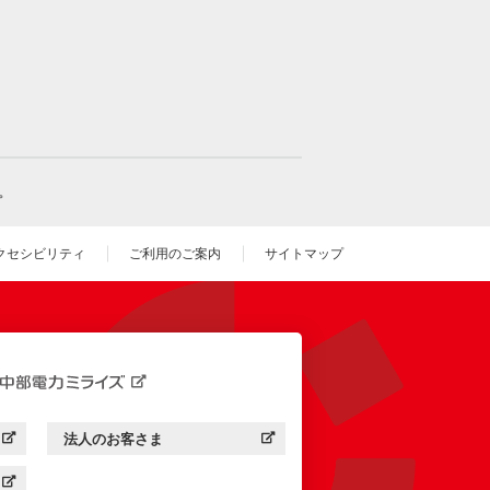
。
クセシビリティ
ご利用のご案内
サイトマップ
いウィンドウを開きます）
法人のお客さま
す）
中部電力ミライズ：
（新しいウィンドウを開きます）
す）