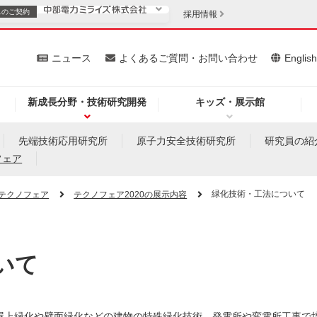
スの
ご契約
採用情報
いて
ニュース
よくあるご質問・お問い合わせ
Englis
新成長分野・技術研究開発
キッズ・展示館
お客さま
安定供給
法人のお客さま
先端技術応用研究所
原子力安全技術研究所
研究員の紹
フェア
・低コスト化
企業情報
緑化技術・工法について
テクノフェア
テクノフェア2020の展示内容
を開きます）
（新しいウィンドウを開きます）
質問・お問い合わせ
いて
屋上緑化や壁面緑化などの建物の特殊緑化技術、発電所や変電所工事で