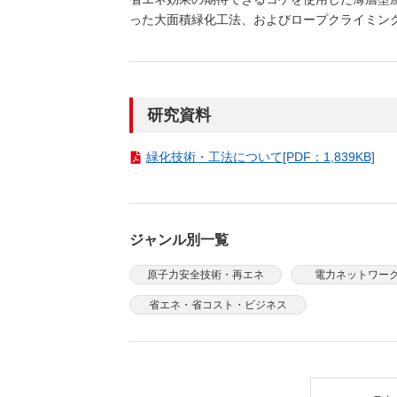
（新しいウィンドウを開きます）
（新
ニュース
よくあるご質問・お問い合わせ
った大面積緑化工法、およびロープクライミン
研究資料
緑化技術・工法について[PDF：1,839KB]
ジャンル別一覧
原子力安全技術・再エネ
電力ネットワー
省エネ・省コスト・ビジネス