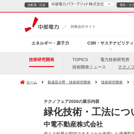
送配電・託送
電気・ガ
送配電・託送につ
持株会社サイト
電気・ガスのご契約
エネルギー・原子力
CSR・サステナビリティ
TOPページへ
TOPページへ
ご案内
個人の
技術研究開発
TOPICS
電力技術研究所
技術開発ニュース
テクノ
サービス・ソリューション
企業情報
効率化
ホーム
新成長分野・技術研究開発
技術研究開発
テクノフェア2020の展示内容
（新しいウィンドウを開きます）
（新しいウィンドウ
プレスリリース
お知らせ
よくあるご
緑化技術・工法につ
中電不動産株式会社
省エネ効果の期待できるコケを使用した薄層型