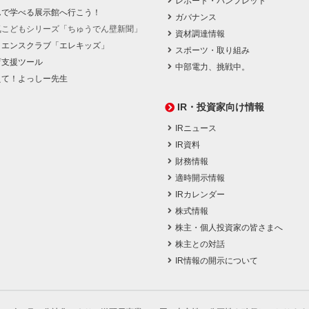
レポート・パンフレット
んで学べる展示館へ行こう！
ガバナンス
気こどもシリーズ「ちゅうでん壁新聞」
資材調達情報
イエンスクラブ「エレキッズ」
スポーツ・取り組み
育支援ツール
中部電力、挑戦中。
えて！よっしー先生
IR・投資家向け情報
IRニュース
IR資料
財務情報
適時開示情報
IRカレンダー
株式情報
株主・個人投資家の皆さまへ
株主との対話
IR情報の開示について