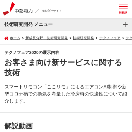
持株会社サイト
MENU
技術研究開発 メニュー
ホーム
新成長分野・技術研究開発
技術研究開発
テクノフェア
テク
テクノフェア2020の展示内容
お客さま向け新サービスに関する
技術
スマートリモコン「ここリモ」によるエアコンAI制御や新
型コロナ禍での換気を考量した冷房時の快適性について紹
介します。
解説動画