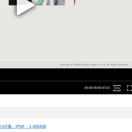
」[PDF：1,685KB]