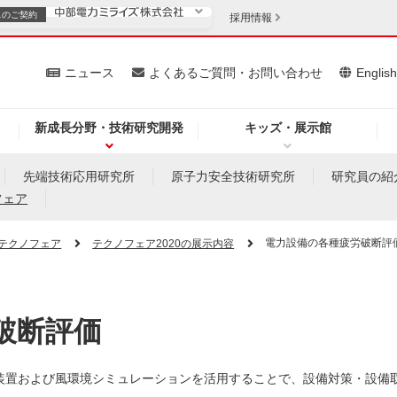
スの
ご契約
採用情報
いて
ニュース
よくあるご質問・お問い合わせ
Englis
新成長分野・技術研究開発
キッズ・展示館
お客さま
安定供給
法人のお客さま
先端技術応用研究所
原子力安全技術研究所
研究員の紹
フェア
・低コスト化
企業情報
電力設備の各種疲労破断評
テクノフェア
テクノフェア2020の展示内容
を開きます）
（新しいウィンドウを開きます）
質問・お問い合わせ
破断評価
装置および風環境シミュレーションを活用することで、設備対策・設備