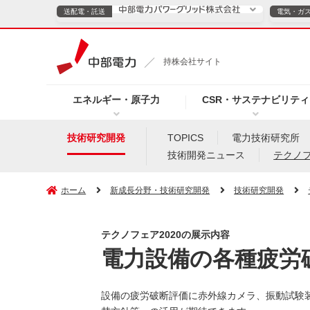
送配電・託送
電気・ガ
送配電・託送につ
持株会社サイト
電気・ガスのご契約
エネルギー・原子力
CSR・サステナビリティ
TOPページへ
TOPページへ
ご案内
個人の
技術研究開発
TOPICS
電力技術研究所
技術開発ニュース
テクノ
サービス・ソリューション
企業情報
効率化
ホーム
新成長分野・技術研究開発
技術研究開発
テクノフェア2020の展示内容
（新しいウィンドウを開きます）
（新しいウィンドウ
プレスリリース
お知らせ
よくあるご
電力設備の各種疲労
設備の疲労破断評価に赤外線カメラ、振動試験