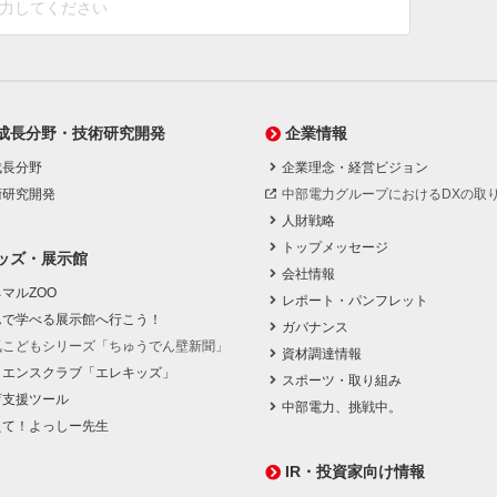
成長分野・技術研究開発
企業情報
成長分野
企業理念・経営ビジョン
術研究開発
中部電力グループにおけるDXの取
人財戦略
トップメッセージ
ッズ・展示館
会社情報
マルZOO
レポート・パンフレット
んで学べる展示館へ行こう！
ガバナンス
気こどもシリーズ「ちゅうでん壁新聞」
資材調達情報
イエンスクラブ「エレキッズ」
スポーツ・取り組み
育支援ツール
中部電力、挑戦中。
えて！よっしー先生
IR・投資家向け情報