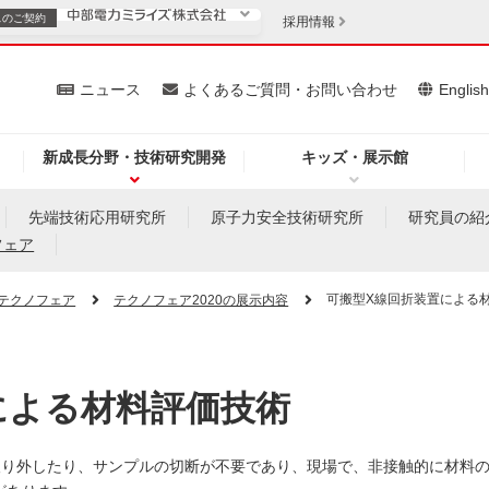
スの
ご契約
採用情報
いて
ニュース
よくあるご質問・お問い合わせ
Englis
新成長分野・技術研究開発
キッズ・展示館
お客さま
安定供給
法人のお客さま
先端技術応用研究所
原子力安全技術研究所
研究員の紹
フェア
・低コスト化
企業情報
可搬型X線回折装置による
テクノフェア
テクノフェア2020の展示内容
を開きます）
（新しいウィンドウを開きます）
質問・お問い合わせ
による材料評価技術
取り外したり、サンプルの切断が不要であり、現場で、非接触的に材料