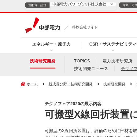
送配電・託送
電気・ガ
送配電・託送につ
持株会社サイト
電気・ガスのご契約
エネルギー・原子力
CSR・サステナビリティ
TOPページへ
TOPページへ
ご案内
個人の
技術研究開発
TOPICS
電力技術研究所
技術開発ニュース
テクノ
サービス・ソリューション
企業情報
効率化
ホーム
新成長分野・技術研究開発
技術研究開発
テクノフェア2020の展示内容
（新しいウィンドウを開きます）
（新しいウィンドウ
プレスリリース
お知らせ
よくあるご
可搬型X線回折装置
可搬型のX線回折装置は、評価のために部材を