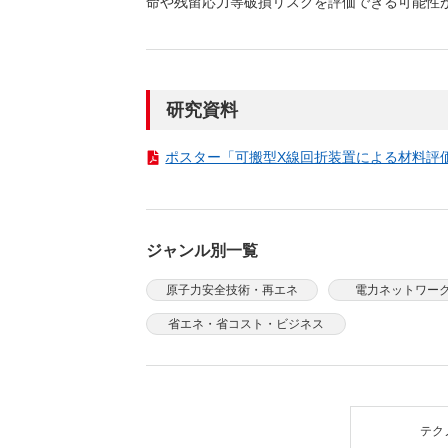
命や残留応力等破損リスクを評価できる可能性
（新しいウィンドウを開きます）
（新
ニュース
よくあるご質問・お問い合わせ
研究資料
ポスター「可搬型X線回折装置による材料評価技術
ジャンル別一覧
原子力安全技術・再エネ
電力ネットワー
省エネ・省コスト・ビジネス
テク