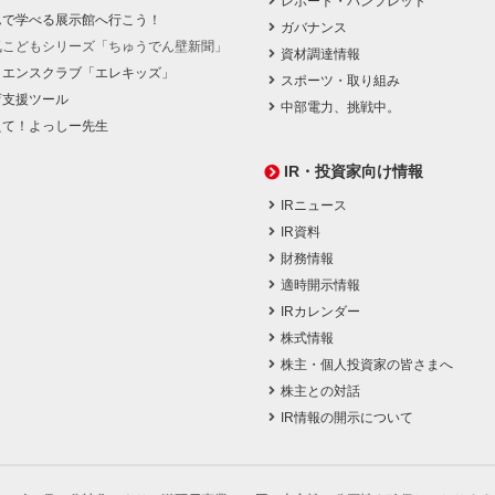
レポート・パンフレット
んで学べる展示館へ行こう！
ガバナンス
気こどもシリーズ「ちゅうでん壁新聞」
資材調達情報
イエンスクラブ「エレキッズ」
スポーツ・取り組み
育支援ツール
中部電力、挑戦中。
えて！よっしー先生
IR・投資家向け情報
IRニュース
IR資料
財務情報
適時開示情報
IRカレンダー
株式情報
株主・個人投資家の皆さまへ
株主との対話
IR情報の開示について