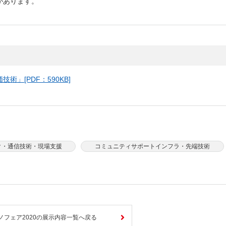
があります。
しいウィンドウを開きます）
」[PDF：590KB]
ク・通信技術・現場支援
コミュニティサポートインフラ・先端技術
ノフェア2020の展示内容一覧へ戻る