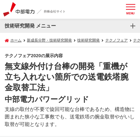
持株会社サイト
MENU
技術研究開発 メニュー
ホーム
新成長分野・技術研究開発
技術研究開発
テクノフェア
テク
テクノフェア2020の展示内容
無支線外付け台棒の開発「重機が
立ち入れない箇所での送電鉄塔腕
金取替工法」
中部電力パワーグリッド
支線の取付が不要で旋回可能な台棒であるため、構造物に
囲まれた狭小な工事敷でも、送電鉄塔の腕金取替やがいし
取替が可能となります。