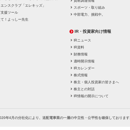
資材調達情報
イエンスクラブ「エレキッズ」
スポーツ・取り組み
育支援ツール
中部電力、挑戦中。
えて！よっしー先生
IR・投資家向け情報
IRニュース
IR資料
財務情報
適時開示情報
IRカレンダー
株式情報
株主・個人投資家の皆さまへ
株主との対話
IR情報の開示について
2020年4月の分社化により、
送配電事業の一層の中立性・公平性を確保しております