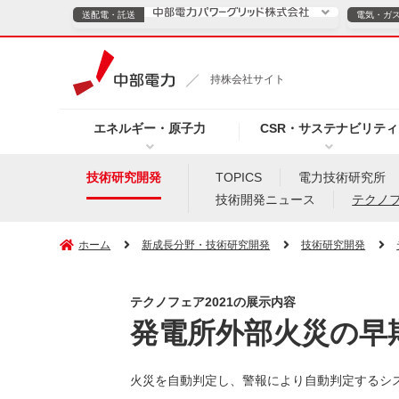
送配電・託送
電気・ガ
送配電・託送につ
持株会社サイト
電気・ガスのご契約
エネルギー・原子力
CSR・サステナビリティ
TOPページへ
TOPページへ
ご案内
個人の
技術研究開発
TOPICS
電力技術研究所
技術開発ニュース
テクノ
サービス・ソリューション
企業情報
効率化
ホーム
新成長分野・技術研究開発
技術研究開発
テクノフェア2021の展示内容
（新しいウィンドウを開きます）
（新しいウィンドウ
プレスリリース
お知らせ
よくあるご
発電所外部火災の早
火災を自動判定し、警報により自動判定するシ