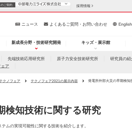
スの
ご契約
採用情報
いて
ニュース
よくあるご質問・お問い合わせ
Englis
新成長分野・技術研究開発
キッズ・展示館
お客さま
安定供給
法人のお客さま
先端技術応用研究所
原子力安全技術研究所
研究員の紹
フェア
・低コスト化
企業情報
発電所外部火災の早期検知
テクノフェア
テクノフェア2021の展示内容
を開きます）
（新しいウィンドウを開きます）
質問・お問い合わせ
期検知技術に関する研究
ステムの実現可能性に関する技術を紹介します。