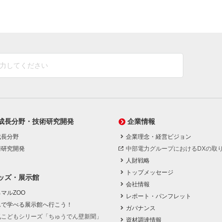
成長分野・技術研究開発
企業情報
成長分野
企業理念・経営ビジョン
術研究開発
中部電力グループにおけるDXの取
人財戦略
トップメッセージ
ッズ・展示館
会社情報
マルZOO
レポート・パンフレット
んで学べる展示館へ行こう！
ガバナンス
気こどもシリーズ「ちゅうでん壁新聞」
資材調達情報