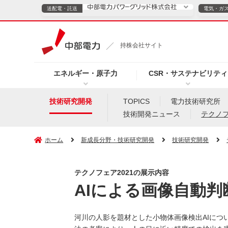
送配電・託送
電気・ガ
送配電・託送につ
持株会社サイト
電気・ガスのご契約
エネルギー・原子力
CSR・サステナビリティ
TOPページへ
TOPページへ
ご案内
個人の
技術研究開発
TOPICS
電力技術研究所
技術開発ニュース
テクノ
サービス・ソリューション
企業情報
効率化
ホーム
新成長分野・技術研究開発
技術研究開発
テクノフェア2021の展示内容
（新しいウィンドウを開きます）
（新しいウィンドウ
プレスリリース
お知らせ
よくあるご
AIによる画像自動判
河川の人影を題材とした小物体画像検出AIにつ