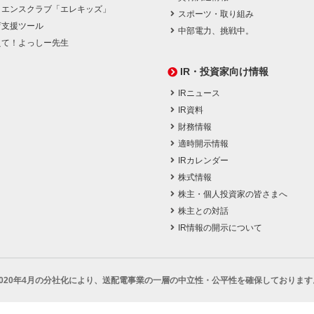
イエンスクラブ「エレキッズ」
スポーツ・取り組み
育支援ツール
中部電力、挑戦中。
えて！よっしー先生
IR・投資家向け情報
IRニュース
IR資料
財務情報
適時開示情報
IRカレンダー
株式情報
株主・個人投資家の皆さまへ
株主との対話
IR情報の開示について
2020年4月の分社化により、
送配電事業の一層の中立性・公平性を確保しております