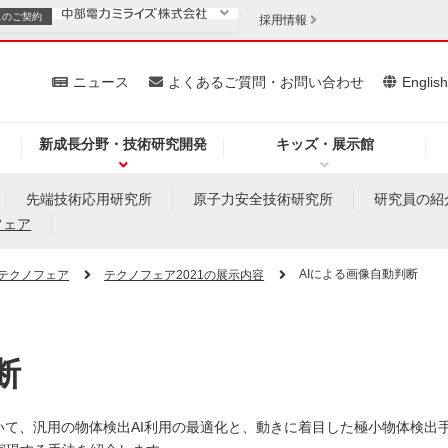
スの
ご契約
採用情報
いて
ニュース
よくあるご質問・お問い合わせ
Englis
新成長分野・技術研究開発
キッズ・展示館
お客さま
安定供給
法人のお客さま
先端技術応用研究所
原子力安全技術研究所
研究員の紹
フェア
・低コスト化
企業情報
AIによる画像自動判断
テクノフェア
テクノフェア2021の展示内容
を開きます）
（新しいウィンドウを開きます）
質問・お問い合わせ
断
いて、汎用の物体検出AI利用の最適化と、動きに着目した極小物体検出