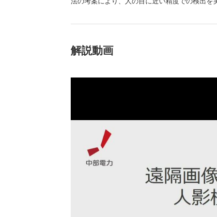
法の考案により、人の目に近い精度での検出を
（新しいウィンドウを開きます）
（新
ニュース
よくあるご質問・お問い合わせ
解説動画