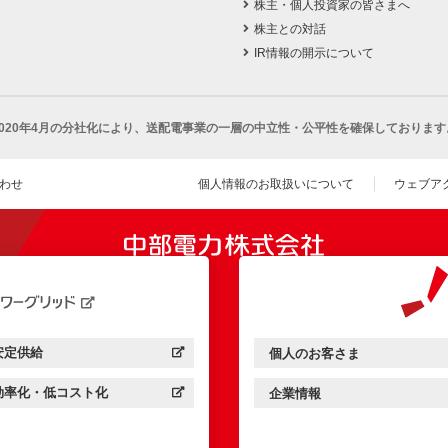
株主・個人投資家の皆さまへ
株主との対話
IR情報の開示について
2020年4月の分社化により、
送配電事業の一層の中立性・公平性を確保しております
わせ
個人情報のお取扱いについて
ウェブア
（新し
開きます）
安定供給
個人のお客さま
中部電力パワーグリッド：
（新しいウィンドウを開きます）
中部電力ミライズ：
（新しいウィンドウを開きま
効率化・低コスト化
企業情報
中部電力パワーグリッド：
（新しいウィンドウを開きます）
中部電力ミライズ：
（新しいウィンドウを開きま