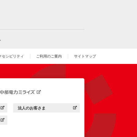
。
クセシビリティ
ご利用のご案内
サイトマップ
いウィンドウを開きます）
法人のお客さま
す）
中部電力ミライズ：
（新しいウィンドウを開きます）
す）