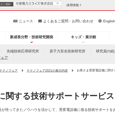
スの
ご契約
採用情報
いて
ニュース
よくあるご質問・お問い合わせ
Englis
新成長分野・技術研究開発
キッズ・展示館
お客さま
安定供給
法人のお客さま
先端技術応用研究所
原子力安全技術研究所
研究員の紹
フェア
・低コスト化
企業情報
お客さま受変電設備に関す
テクノフェア
テクノフェア2021の展示内容
を開きます）
（新しいウィンドウを開きます）
質問・お問い合わせ
に関する技術サポートサービス
社が培ってきたノウハウを活かして、受変電設備に係る技術サポートを