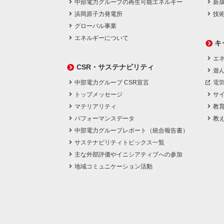
中部電力グループの再生可能エネルギー
新
浜岡原子力発電所
技
グローバル事業
エネルギーについて
キ
エネ
CSR・サステナビリティ
遊
中部電力グループ CSR宣言
電
トップメッセージ
サ
マテリアリティ
教
パフォーマンスデータ
教
中部電力グループレポート（統合報告書）
サステナビリティトピックス一覧
主な外部評価やイニシアティブへの参加
地域コミュニケーション活動