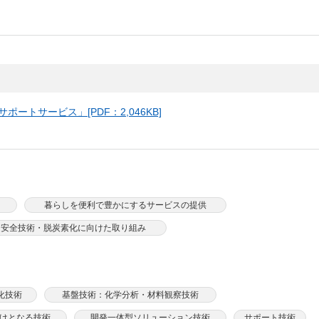
しいウィンドウを開きます）
トサービス」[PDF：2,046KB]
暮らしを便利で豊かにするサービスの提供
力安全技術・脱炭素化に向けた取り組み
化技術
基盤技術：化学分析・材料観察技術
けとなる技術
開発一体型ソリューション技術
サポート技術