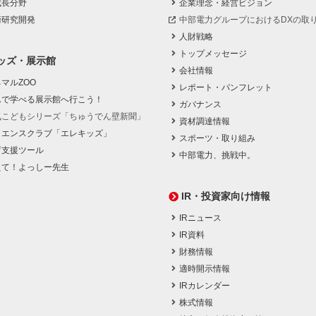
成長分野
企業理念・経営ビジョン
術研究開発
中部電力グループにおけるDXの取
人財戦略
トップメッセージ
ッズ・展示館
会社情報
マルZOO
レポート・パンフレット
んで学べる展示館へ行こう！
ガバナンス
気こどもシリーズ「ちゅうでん壁新聞」
資材調達情報
イエンスクラブ「エレキッズ」
スポーツ・取り組み
育支援ツール
中部電力、挑戦中。
えて！よっしー先生
IR・投資家向け情報
IRニュース
IR資料
財務情報
適時開示情報
IRカレンダー
株式情報