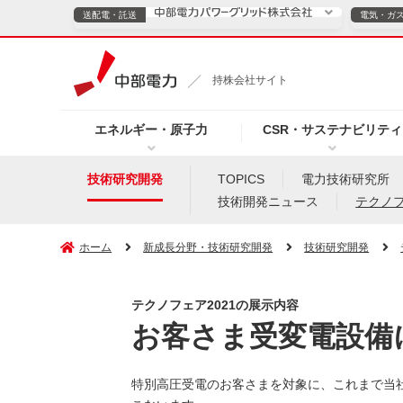
送配電・託送
電気・ガ
送配電・託送につ
持株会社サイト
電気・ガスのご契約
エネルギー・原子力
CSR・サステナビリティ
TOPページへ
TOPページへ
ご案内
個人の
技術研究開発
TOPICS
電力技術研究所
技術開発ニュース
テクノ
サービス・ソリューション
企業情報
効率化
ホーム
新成長分野・技術研究開発
技術研究開発
テクノフェア2021の展示内容
（新しいウィンドウを開きます）
（新しいウィンドウ
プレスリリース
お知らせ
よくあるご
お客さま受変電設備
特別高圧受電のお客さまを対象に、これまで当