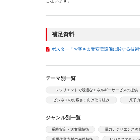
こないます。
（新しいウィンドウを開きます）
（新
ニュース
よくあるご質問・お問い合わせ
補足資料
ポスター「お客さま受変電設備に関する技術サポー
テーマ別一覧
レジリエントで最適なエネルギーサービスの提供
ビジネスのお客さま向け取り組み
原子
ジャンル別一覧
系統安定・送変電技術
電力レジリエンス強
現場作業支援の先端技術
ビジネスのきっか