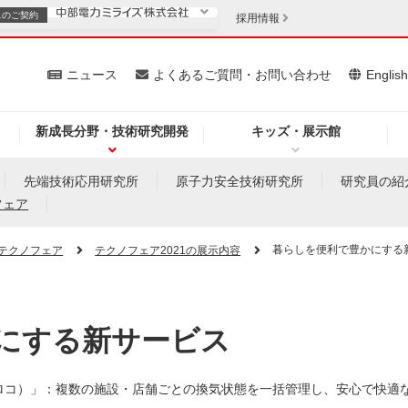
スの
ご契約
採用情報
いて
ニュース
よくあるご質問・お問い合わせ
Englis
新成長分野・技術研究開発
キッズ・展示館
お客さま
安定供給
法人のお客さま
先端技術応用研究所
原子力安全技術研究所
研究員の紹
フェア
・低コスト化
企業情報
暮らしを便利で豊かにする
テクノフェア
テクノフェア2021の展示内容
を開きます）
（新しいウィンドウを開きます）
質問・お問い合わせ
にする新サービス
エアロコ）」：複数の施設・店舗ごとの換気状態を一括管理し、安心で快適