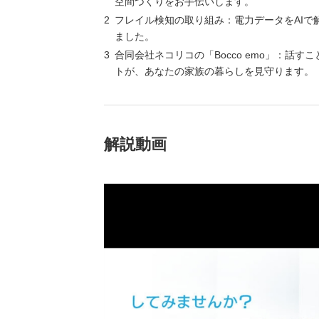
空間づくりをお手伝いします。
（新しいウィンドウを開きます）
（新
ニュース
よくあるご質問・お問い合わせ
フレイル検知の取り組み：電力データをAI
ました。
合同会社ネコリコの「Bocco emo」：
トが、あなたの家族の暮らしを見守ります。
解説動画