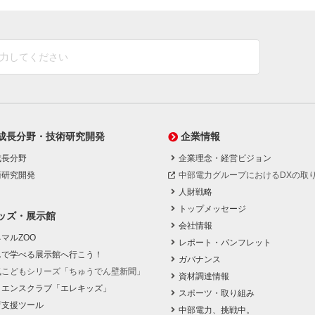
成長分野・技術研究開発
企業情報
成長分野
企業理念・経営ビジョン
術研究開発
中部電力グループにおけるDXの取
人財戦略
トップメッセージ
ッズ・展示館
会社情報
マルZOO
レポート・パンフレット
んで学べる展示館へ行こう！
ガバナンス
気こどもシリーズ「ちゅうでん壁新聞」
資材調達情報
イエンスクラブ「エレキッズ」
スポーツ・取り組み
育支援ツール
中部電力、挑戦中。