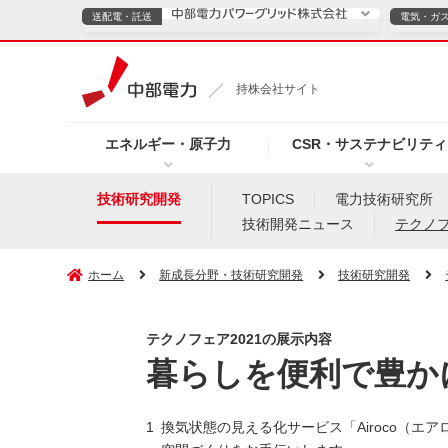
送配電・託送
電気・ガ
送配電・託送につ
持株会社サイト
電気・ガスのご契約
エネルギー・原子力
CSR・サステナビリティ
TOPページへ
TOPページへ
ご案内
個人の
技術研究開発
TOPICS
電力技術研究所
技術開発ニュース
テクノ
サービス・ソリューション
企業情報
効率化
ホーム
新成長分野・技術研究開発
技術研究開発
テクノフェア2021の展示内容
（新しいウィンドウを開きます）
（新しいウィンドウ
プレスリリース
お知らせ
よくあるご
暮らしを便利で豊か
換気状態の見える化サービス「Airoco（