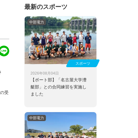
最新のスポーツ
中部電力
スポーツ
さ
2026年08月04日
【ボート部】
「名古屋大学漕
艇部」との合同練習を実施し
回の受
ました
中部電力