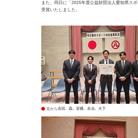
また、同日に「2025年度公益財団法人愛知県ス
受賞いたしました。
左から𠮷田、森、安藤、永冶、大下