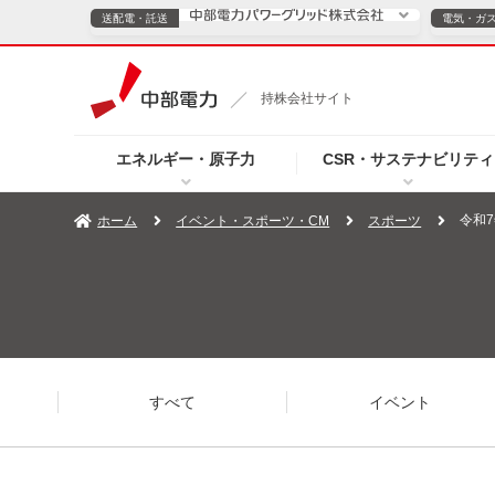
送配電・託送
電気・ガ
送配電・託送につ
持株会社サイト
電気・ガスのご契約
エネルギー・原子力
CSR・サステナビリティ
TOPページへ
TOPページへ
ご案内
個人の
令和
ホーム
イベント・スポーツ・CM
スポーツ
サービス・ソリューション
企業情報
効率化
（新しいウィンドウを開きます）
（新しいウィンドウ
プレスリリース
お知らせ
よくあるご
すべて
イベント