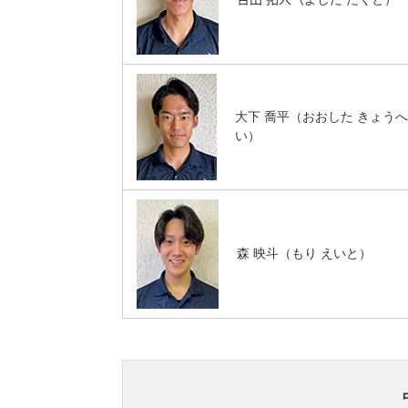
大下 喬平（おおした きょう
い）
森 映斗（もり えいと）