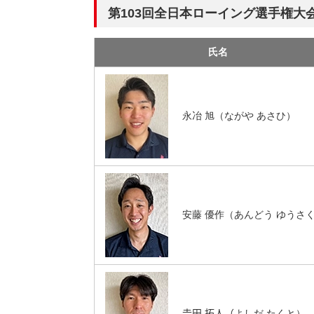
第103回全日本ローイング選手権大会
氏名
永冶 旭（ながや あさひ）
安藤 優作（あんどう ゆうさ
𠮷田 拓人（よしだ たくと）