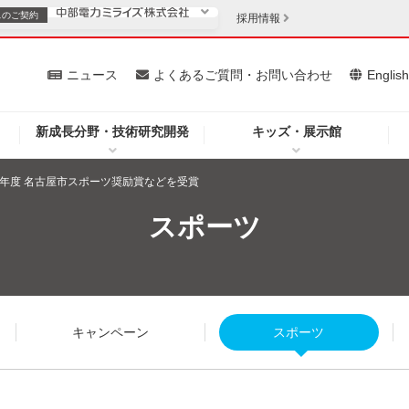
スの
ご契約
採用情報
いて
ニュース
よくあるご質問・お問い合わせ
Englis
新成長分野・技術研究開発
キッズ・展示館
お客さま
安定供給
法人のお客さま
7年度 名古屋市スポーツ奨励賞などを受賞
・低コスト化
企業情報
スポーツ
を開きます）
（新しいウィンドウを開きます）
質問・お問い合わせ
キャンペーン
スポーツ