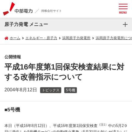
持株会社サイト
MENU
原子力発電 メニュー
ホーム
エネルギー・原子力
浜岡原子力発電所
浜岡原子力発電所につ
公開情報
平成16年度第1回保安検査結果に対
する改善指示について
2004年8月12日
トピックス
5号機
■5号機
（注1）
本日（平成16年8月12日）、平成16年度第1回保安検査
中の5月2９
日に発生した5号機タービンの自動停止事象（5月31日お知らせ済み）に