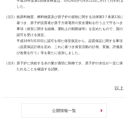
平成16年度第1回保安検査は、5月24日から6月11日にかけて行われま
した。
（注2）
核原料物質、燃料物質及び原子炉の規制に関する法律第3７条第1項に
基づき、原子炉設置者が原子力発電所の安全運転を行う上で守るべき
事項（保安に関する組織、運転上の制限値等）を定めたもので、国の
認可を受ける規定。
平成16年5月20日に認可を得た保安規定から、品質保証に関する事項
（品質保証計画を定め、これに基づき保安活動の計画、実施、評価及
び改善を行う）等を新たに追加しました。
（注3）
原子炉に供給する水の量が適切に制御でき、原子炉の水位が一定に保
たれることを確認する試験。
以上
公開情報一覧