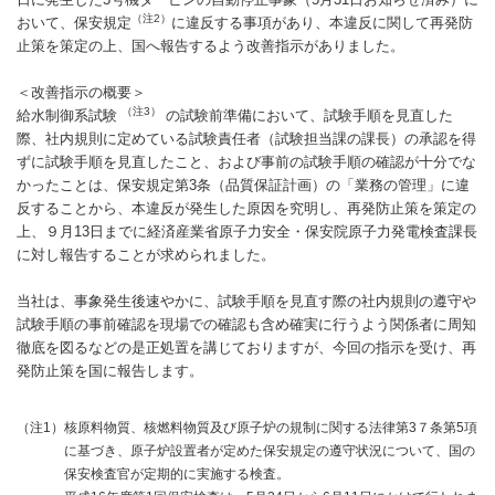
（注2）
おいて、保安規定
に違反する事項があり、本違反に関して再発防
止策を策定の上、国へ報告するよう改善指示がありました。
＜改善指示の概要＞
（注3）
給水制御系試験
の試験前準備において、試験手順を見直した
際、社内規則に定めている試験責任者（試験担当課の課長）の承認を得
ずに試験手順を見直したこと、および事前の試験手順の確認が十分でな
かったことは、保安規定第3条（品質保証計画）の「業務の管理」に違
反することから、本違反が発生した原因を究明し、再発防止策を策定の
上、９月13日までに経済産業省原子力安全・保安院原子力発電検査課長
に対し報告することが求められました。
当社は、事象発生後速やかに、試験手順を見直す際の社内規則の遵守や
試験手順の事前確認を現場での確認も含め確実に行うよう関係者に周知
徹底を図るなどの是正処置を講じておりますが、今回の指示を受け、再
発防止策を国に報告します。
（注1）
核原料物質、核燃料物質及び原子炉の規制に関する法律第3７条第5項
に基づき、原子炉設置者が定めた保安規定の遵守状況について、国の
保安検査官が定期的に実施する検査。