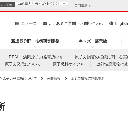
スの
ご契約
採用情報
いて
ニュース
よくあるご質問・お問い合わせ
Englis
新成長分野・技術研究開発
キッズ・展示館
お客さま
安定供給
法人のお客さま
REAL！浜岡原子力発電所の今
原子力損害の賠償に関する実
原子力発電について
原子燃料サイクル
放射性廃棄物の
・低コスト化
企業情報
原子力情報の閲覧場所
岡原子力発電所について
公開情報
を開きます）
（新しいウィンドウを開きます）
質問・お問い合わせ
所