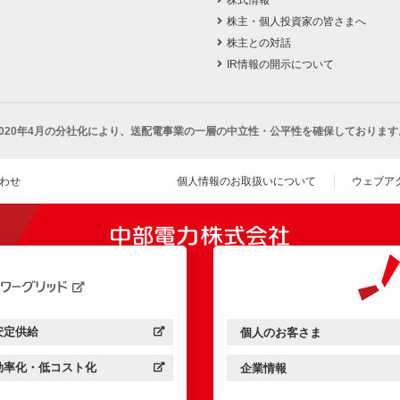
株主・個人投資家の皆さまへ
株主との対話
IR情報の開示について
2020年4月の分社化により、
送配電事業の一層の中立性・公平性を確保しております
わせ
個人情報のお取扱いについて
ウェブア
（新し
開きます）
安定供給
個人のお客さま
中部電力パワーグリッド：
（新しいウィンドウを開きます）
中部電力ミライズ：
（新しいウィンドウを開きま
効率化・低コスト化
企業情報
中部電力パワーグリッド：
（新しいウィンドウを開きます）
中部電力ミライズ：
（新しいウィンドウを開きま