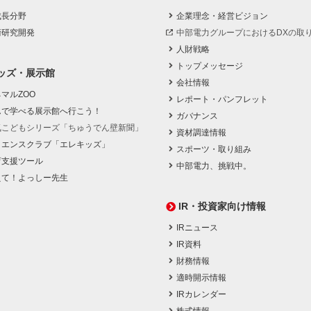
成長分野
企業理念・経営ビジョン
術研究開発
中部電力グループにおけるDXの取
人財戦略
トップメッセージ
ッズ・展示館
会社情報
マルZOO
レポート・パンフレット
んで学べる展示館へ行こう！
ガバナンス
気こどもシリーズ「ちゅうでん壁新聞」
資材調達情報
イエンスクラブ「エレキッズ」
スポーツ・取り組み
育支援ツール
中部電力、挑戦中。
えて！よっしー先生
IR・投資家向け情報
IRニュース
IR資料
財務情報
適時開示情報
IRカレンダー
株式情報