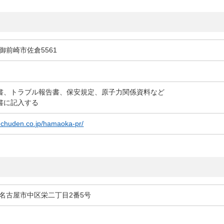
しいウィンドウを開きます）
県御前崎市佐倉5561
書、トラブル報告書、保安規定、原子力関係資料など
書に記入する
（新しいウィンドウを開きます）
.chuden.co.jp/hamaoka-pr/
知県名古屋市中区栄二丁目2番5号