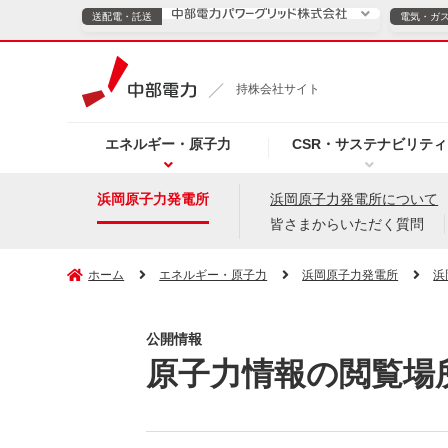
送配電・託送
電気・ガ
送配電・託送につ
持株会社サイト
電気・ガスのご契約
エネルギー・原子力
CSR・サステナビリティ
TOPページへ
TOPページへ
ご案内
個人の
浜岡原子力発電所
浜岡原子力発電所について
皆さまからいただく質問
サービス・ソリューション
企業情報
効率化
ホーム
エネルギー・原子力
浜岡原子力発電所
浜
公開情報
（新しいウィンドウを開きます）
（新しいウィンドウ
プレスリリース
お知らせ
よくあるご
原子力情報の閲覧場