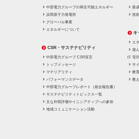
中部電力グループの再生可能エネルギー
新
浜岡原子力発電所
技
グローバル事業
エネルギーについて
キ
エネ
CSR・サステナビリティ
遊
中部電力グループ CSR宣言
電
トップメッセージ
サ
マテリアリティ
教
パフォーマンスデータ
教
中部電力グループレポート（統合報告書）
サステナビリティトピックス一覧
主な外部評価やイニシアティブへの参加
地域コミュニケーション活動