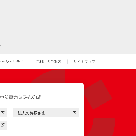
。
クセシビリティ
ご利用のご案内
サイトマップ
いウィンドウを開きます）
法人のお客さま
す）
中部電力ミライズ：
（新しいウィンドウを開きます）
す）