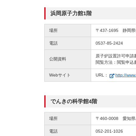
（新しいウィンドウを開きます）
（新
ニュース
よくあるご質問・お問い合わせ
浜岡原子力館1階
場所
〒437-1695 静岡
電話
0537-85-2424
原子炉設置許可申請
公開資料
閲覧方法：閲覧申込
Webサイト
URL：
http://www
でんきの科学館4階
場所
〒460-0008 愛
電話
052-201-1026