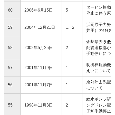
タービン振動過
60
2006年6月15日
5
停止に伴う原子
浜岡原子力発電
59
2004年12月21日
1、2
共用）のひび割
余熱除去系低圧
58
2002年5月25日
2
配管溶接部から
手動停止につい
制御棒駆動機構
57
2001年11月9日
1
えいについて
余熱除去系配管
56
2001年11月7日
1
について
給水ポンプ駆動
55
1998年11月3日
2
ングドレン配管
子炉手動停止に