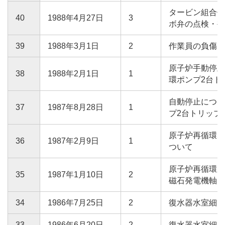
タービン組合せ
40
1988年4月27日
3
ボ弁の点検・補
39
1988年3月1日
2
作業員の負傷に
原子炉手動停止
38
1988年2月1日
1
環ポンプ2台ト
自動停止につい
37
1987年8月28日
1
プ2台トリップ
原子炉再循環ポ
36
1987年2月9日
1
ついて
原子炉再循環系
35
1987年1月10日
2
磁石発電機軸受
34
1986年7月25日
2
復水器水室細管
33
1986年6月20日
2
復水器水室細管