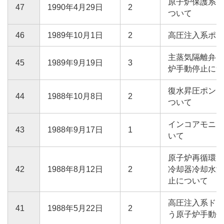
原子炉保護系B
47
1990年4月29日
2
ついて
46
1989年10月1日
2
高圧注入系ポン
主蒸気隔離弁F
45
1989年9月19日
3
炉手動停止につ
復水昇圧ポンプ
44
1988年10月8日
2
ついて
インコアモニタ
43
1988年9月17日
1
いて
原子炉再循環ポ
42
1988年8月12日
2
冷却器冷却水漏
止について
高圧注入系ドレ
41
1988年5月22日
2
う原子炉手動停