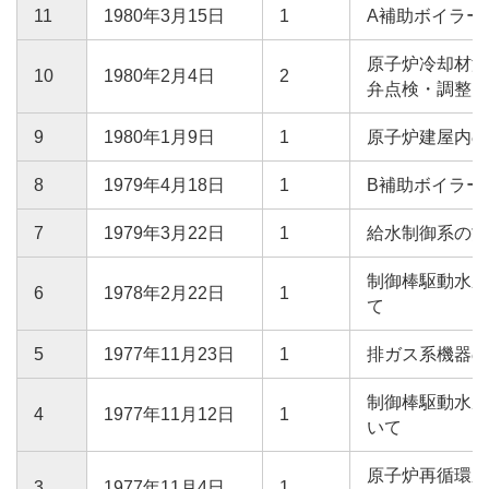
11
1980年3月15日
1
A補助ボイラー
原子炉冷却材浄
10
1980年2月4日
2
弁点検・調整に
9
1980年1月9日
1
原子炉建屋内の
8
1979年4月18日
1
B補助ボイラー
7
1979年3月22日
1
給水制御系の故
制御棒駆動水圧
6
1978年2月22日
1
て
5
1977年11月23日
1
排ガス系機器の
制御棒駆動水戻
4
1977年11月12日
1
いて
原子炉再循環系
3
1977年11月4日
1