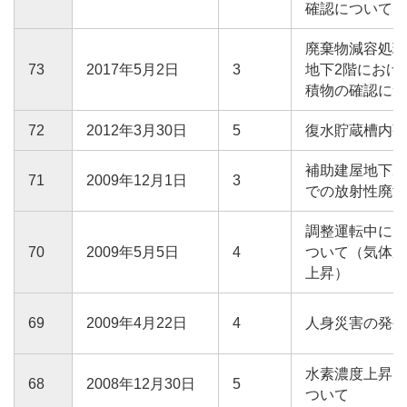
確認について
廃棄物減容処理
73
2017年5月2日
3
地下2階におけ
積物の確認につ
72
2012年3月30日
5
復水貯蔵槽内張
補助建屋地下2
71
2009年12月1日
3
での放射性廃液
調整運転中にお
70
2009年5月5日
4
ついて（気体廃
上昇）
69
2009年4月22日
4
人身災害の発生
水素濃度上昇に
68
2008年12月30日
5
ついて