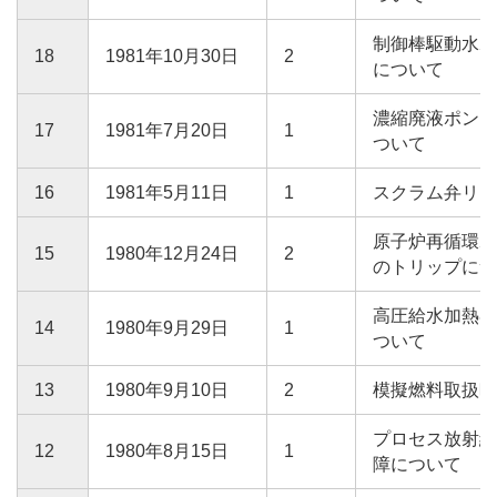
制御棒駆動水ポ
18
1981年10月30日
2
について
濃縮廃液ポンプ
17
1981年7月20日
1
ついて
16
1981年5月11日
1
スクラム弁リセ
原子炉再循環ポ
15
1980年12月24日
2
のトリップにつ
高圧給水加熱器
14
1980年9月29日
1
ついて
13
1980年9月10日
2
模擬燃料取扱時
プロセス放射線
12
1980年8月15日
1
障について