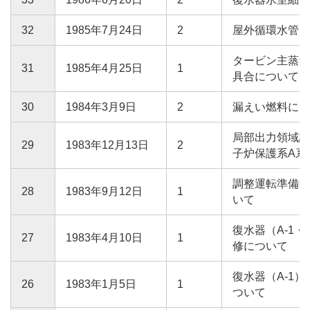
32
1985年7月24日
2
屋外循環水管内
タービン主蒸気
31
1985年4月25日
1
具合について
30
1984年3月9日
2
漏えい燃料につ
局部出力領域計
29
1983年12月13日
2
子炉保護系A系
調整運転準備中
28
1983年9月12日
1
いて
復水器（A-1・
27
1983年4月10日
1
修について
復水器（A-1
26
1983年1月5日
1
ついて