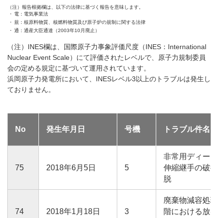
（注）報告根拠欄は、以下の法律に基づく報告を意味します。
電：電気事業法
規：核原料物質、核燃料物質及び原子炉の規制に関する法律
通：通産大臣通達（2003年10月廃止）
（注）INES欄は、国際原子力事象評価尺度（INES：International
Nuclear Event Scale）にて評価されたレベルで、原子力規制委員
会の定める規定に基づいて運用されています。
浜岡原子力発電所において、INESレベル3以上のトラブルは発生し
ておりません。
No
発生年月日
号機
トラブル件名
非常用ディーゼ
75
2018年6月5日
5
伸縮継手の破損
脱
廃棄物減容処理
74
2018年1月18日
3
階における放射