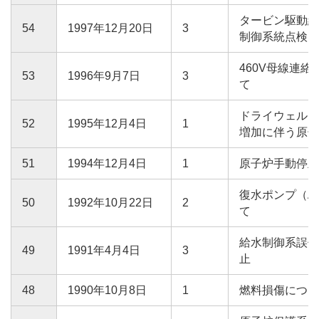
タービン駆動給
54
1997年12月20日
3
制御系統点検に
460V母線連
53
1996年9月7日
3
て
ドライウェル内
52
1995年12月4日
1
増加に伴う原子
51
1994年12月4日
1
原子炉手動停止
復水ポンプ（A
50
1992年10月22日
2
て
給水制御系誤信
49
1991年4月4日
3
止
48
1990年10月8日
1
燃料損傷につい