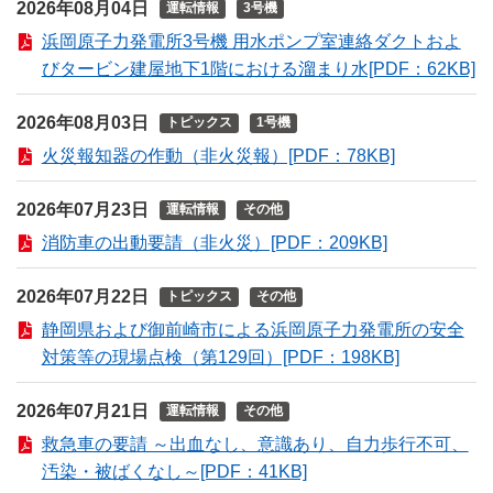
2026年08月04日
運転情報
3号機
浜岡原子力発電所3号機 用水ポンプ室連絡ダクトおよ
びタービン建屋地下1階における溜まり水[PDF：62KB]
2026年08月03日
トピックス
1号機
火災報知器の作動（非火災報）[PDF：78KB]
2026年07月23日
運転情報
その他
消防車の出動要請（非火災）[PDF：209KB]
2026年07月22日
トピックス
その他
静岡県および御前崎市による浜岡原子力発電所の安全
対策等の現場点検（第129回）[PDF：198KB]
2026年07月21日
運転情報
その他
救急車の要請 ～出血なし、意識あり、自力歩行不可、
汚染・被ばくなし～[PDF：41KB]