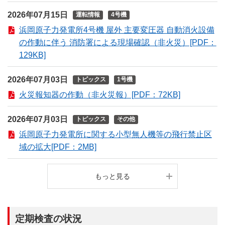
2026年07月15日
運転情報
4号機
浜岡原子力発電所4号機 屋外 主要変圧器 自動消火設備
の作動に伴う 消防署による現場確認（非火災）[PDF：
129KB]
2026年07月03日
トピックス
1号機
火災報知器の作動（非火災報）[PDF：72KB]
2026年07月03日
トピックス
その他
浜岡原子力発電所に関する小型無人機等の飛行禁止区
域の拡大[PDF：2MB]
もっと見る
定期検査の状況