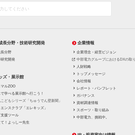
成長分野・技術研究開発
企業情報
成長分野
企業理念・経営ビジョン
術研究開発
中部電力グループにおけるDXの取
人財戦略
トップメッセージ
ッズ・展示館
会社情報
マルZOO
レポート・パンフレット
んで学べる展示館へ行こう！
ガバナンス
気こどもシリーズ「ちゅうでん壁新聞」
資材調達情報
イエンスクラブ「エレキッズ」
スポーツ・取り組み
育支援ツール
中部電力、挑戦中。
えて！よっしー先生
IR・投資家向け情報