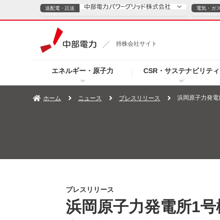
送配電・託送
電気・ガ
送配電・託送につ
持株会社サイト
電気・ガスのご契約
エネルギー・原子力
CSR・サステナビリティ
TOPページへ
TOPページへ
ご案内
個人の
浜岡原子力発電
ホーム
ニュース
プレスリリース
サービス・ソリューション
企業情報
効率化
（新しいウィンドウを開きます）
（新しいウィンドウ
プレスリリース
お知らせ
よくあるご
プレスリリース
浜岡原子力発電所1号