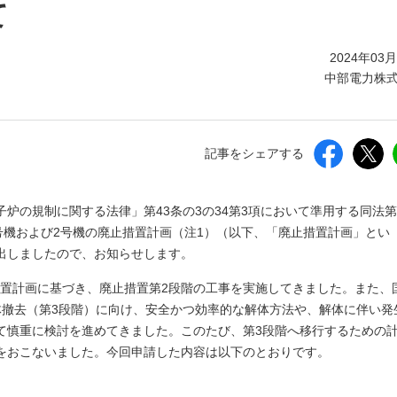
しいウィンドウを開きます）
て
2024年03
中部電力株
記事をシェアする
炉の規制に関する法律」第43条の3の34第3項において準用する同法第
号機および2号機の廃止措置計画（注1）（以下、「廃止措置計画」とい
出しましたので、お知らせします。
止措置計画に基づき、廃止措置第2段階の工事を実施してきました。また、
体撤去（第3段階）に向け、安全かつ効率的な解体方法や、解体に伴い発
て慎重に検討を進めてきました。このたび、第3段階へ移行するための
をおこないました。今回申請した内容は以下のとおりです。