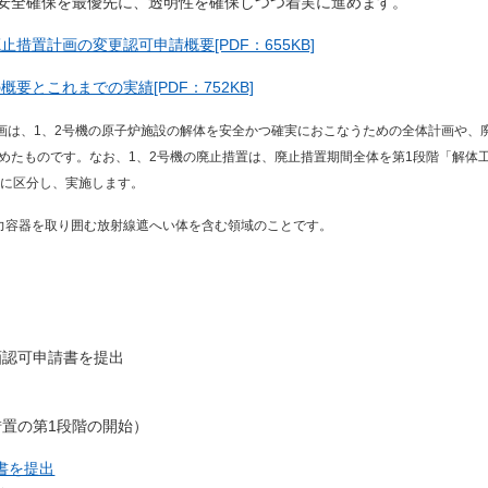
て安全確保を最優先に、透明性を確保しつつ着実に進めます。
措置計画の変更認可申請概要[PDF：655KB]
要とこれまでの実績[PDF：752KB]
計画は、1、2号機の原子炉施設の解体を安全かつ確実におこなうための全体計画や、
めたものです。なお、1、2号機の廃止措置は、廃止措置期間全体を第1段階「解体
階に区分し、実施します。
力容器を取り囲む放射線遮へい体を含む領域のことです。
計画認可申請書を提出
措置の第1段階の開始）
書を提出