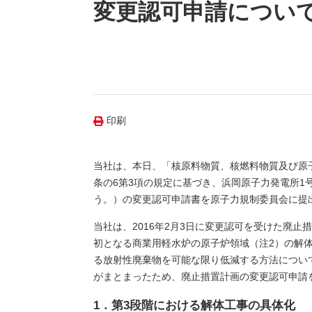
（新しいウィンドウを開きます）
（新
ニュース
変更認可申請につい
よくあるご質問・お問い合わせ
印刷
当社は、本日、「核原料物質、核燃料物質及び原子
条の6第3項の規定に基づき、浜岡原子力発電所1
う。）の変更認可申請書を原子力規制委員会に提
当社は、2016年2月3日に変更認可を受けた廃
初となる商業用軽水炉の原子炉領域（注2）の解
る放射性廃棄物を可能な限り低減する方法につい
がまとまったため、廃止措置計画の変更認可申請
1．第3段階における解体工事の具体化