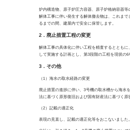
炉内構造物、原子炉圧力容器、原子炉格納容器等
解体工事に伴い発生する解体撤去物は、これまで
るまでの間、建屋内で安全に保管します。
2．廃止措置工程の変更
解体工事の具体化に伴い工程を精査するとともに、
して実施する計画とし、第3段階の工程を現状の6
3．その他
（1）海水の取水経路の変更
廃止措置の進捗に伴い、3号機の取水槽から海水
法に基づく原形復旧および国有財産法に基づく原
（2）記載の適正化
表現の見直し、記載の適正化等をおこないました