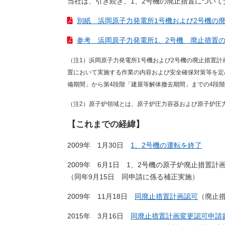
当社は、引き続き、1、2号機の廃止措置につい
別紙 浜岡原子力発電所1号機および2号機の廃止
参考 浜岡原子力発電所1、2号機 廃止措置の概
（注1）浜岡原子力発電所1号機および2号機の廃止措置
置において実施する作業の内容および安全確保対策等を定
備期間」から第4段階「建屋等解体撤去期間」までの4段
（注2）原子炉領域とは、原子炉圧力容器および原子炉圧
【これまでの経緯】
2009年 1月30日
1、2号機の運転を終了
2009年 6月1日 1、2号機の原子炉廃止措置
（同年9月15日 同申請に係る補正実施）
2009年 11月18日
同廃止措置計画認可
（廃止
2015年 3月16日
同廃止措置計画変更認可申請