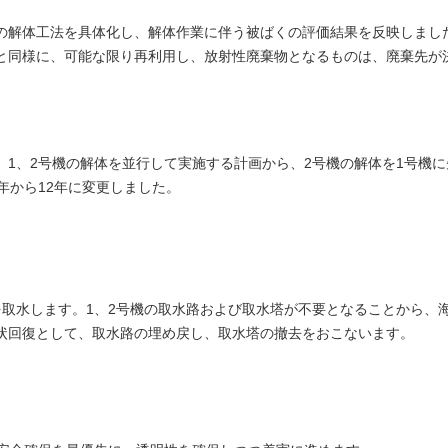
の解体工法を具体化し、解体作業に伴う被ばくの評価結果を反映しまし
と同様に、可能な限り再利用し、放射性廃棄物となるものは、廃棄先が
1、2号機の解体を並行して実施する計画から、2号機の解体を1号機に
年から12年に変更しました。
を取水します。1、2号機の取水路および取水塔が不要となることから、
状回復として、取水路の埋め戻し、取水塔の撤去をおこないます。
。