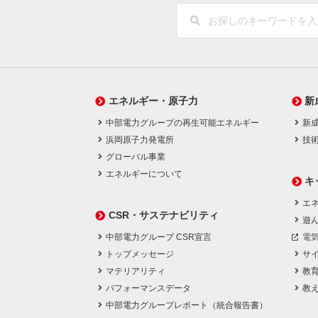
エネルギー・原子力
新
中部電力グループの再生可能エネルギー
新
浜岡原子力発電所
技
グローバル事業
エネルギーについて
キ
エネ
CSR・サステナビリティ
遊
中部電力グループ CSR宣言
電
トップメッセージ
サ
マテリアリティ
教
パフォーマンスデータ
教
中部電力グループレポート（統合報告書）