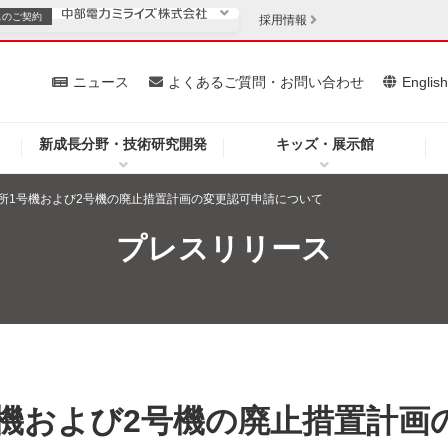
スの
ご契約
採用情報
いて
ニュース
よくあるご質問・お問い合わせ
Englis
新成長分野・技術研究開発
キッズ・展示館
お客さま
安定供給
法人のお客さま
所1号機および2号機の廃止措置計画の変更認可申請について
・低コスト化
企業情報
プレスリリース
を開きます）
（新しいウィンドウを開きます）
質問・お問い合わせ
機および2号機の廃止措置計画