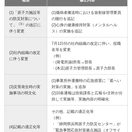
概要
修正内容
(1)「原子力施設等
(1)傷病者搬送時における放射線管理要員
の防災対策につい
の随行を追記
（注）
て」
の改訂に
(2)心身の健康維持対策（メンタルヘル
伴う変更
ス）の実施を追記
7月1日付の社内組織の改定に伴い、役職
名等を変更
(2)社内組織の改定
（例）
に伴う変更
・(発電所)副所長→部長
・(本店)原子力管理部長→原子力部長
(1)事業所外運搬時の応急措置に「遮へい
(3)災害発生時の実
対策の実施」を追加
施事項の明文化
(2)10条通報は技術課長と広報Ｇr主幹が分
担して実施等、実施内容の明確化
その他、記載の適正化等
（例）
・「静岡県浜岡原子力防災センター」が
(4)記載の適正化等
「緊急事態応急対策拠点施設（オフサイ