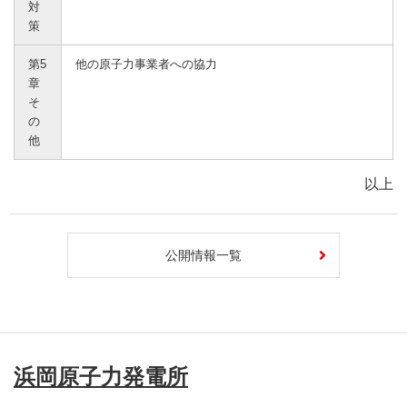
対
策
第5
他の原子力事業者への協力
章
そ
の
他
以上
公開情報一覧
浜岡原子力発電所