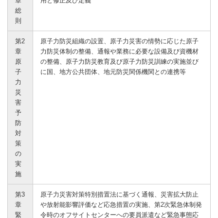
章
用と修正及び定義
総
則
第2
原子力防災組織の設置、原子力災害の情勢に応じた原子
章
力防災体制の整備、通報や業務に必要な設備及び資機材
原
の整備、原子力防災教育及び原子力防災訓練の実施並び
子
に国、地方公共団体、地元防災関係機関との連携等
力
災
害
予
防
対
策
の
実
施
第3
原子力災害対策特別措置法に基づく通報、災害拡大防止
章
や放射能影響評価など応急措置の実施、第2次緊急体制発
緊
令時のオフサイトセンターへの要員派遣など緊急事態応