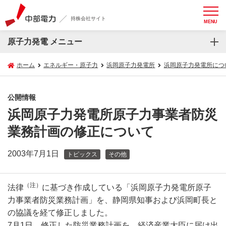
持株会社サイト
MENU
原子力発電 メニュー
ホーム
エネルギー・原子力
浜岡原子力発電所
浜岡原子力発電所につ
公開情報
浜岡原子力発電所原子力事業者防災
業務計画の修正について
2003年7月1日
トピックス
その他
（注）
法律
に基づき作成している「浜岡原子力発電所原子
力事業者防災業務計画」を、静岡県知事および浜岡町長と
の協議を経て修正しました。
7月1日、修正した防災業務計画を、経済産業大臣に届け出