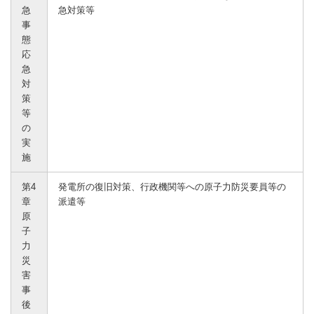
急
急対策等
事
態
応
急
対
策
等
の
実
施
第4
発電所の復旧対策、行政機関等への原子力防災要員等の
章
派遣等
原
子
力
災
害
事
後