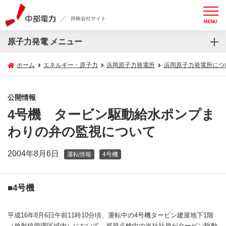
持株会社サイト
MENU
原子力発電 メニュー
ホーム
エネルギー・原子力
浜岡原子力発電所
浜岡原子力発電所につ
公開情報
4号機 タービン駆動給水ポンプま
わりの弁の監視について
2004年8月6日
運転情報
4号機
■4号機
平成16年8月6日午前11時10分頃、運転中の4号機タービン建屋地下1階
（放射線管理区域内）において、巡視点検中の当社社員がタービン駆動