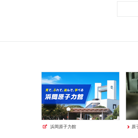
浜岡原子力館
原