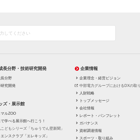
成長分野・技術研究開発
企業情報
成長分野
企業理念・経営ビジョン
術研究開発
中部電力グループにおけるDXの取
人財戦略
トップメッセージ
ッズ・展示館
会社情報
マルZOO
レポート・パンフレット
んで学べる展示館へ行こう！
ガバナンス
気こどもシリーズ「ちゅうでん壁新聞」
資材調達情報
イエンスクラブ「エレキッズ」
スポーツ・取り組み