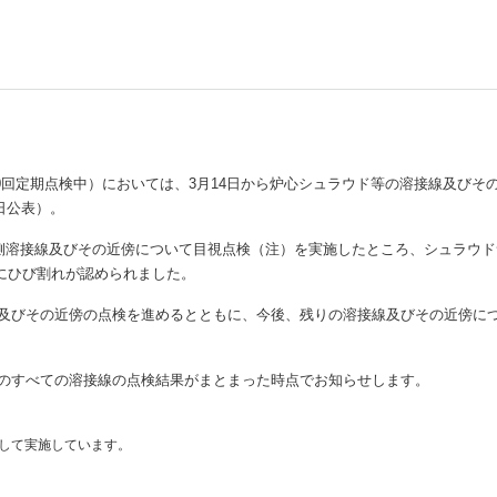
しいウィンドウを開きます）
20回定期点検中）においては、3月14日から炉心シュラウド等の溶接線及びそ
日公表）。
内側溶接線及びその近傍について目視点検（注）を実施したところ、シュラウド
傍にひび割れが認められました。
及びその近傍の点検を進めるとともに、今後、残りの溶接線及びその近傍に
のすべての溶接線の点検結果がまとまった時点でお知らせします。
して実施しています。