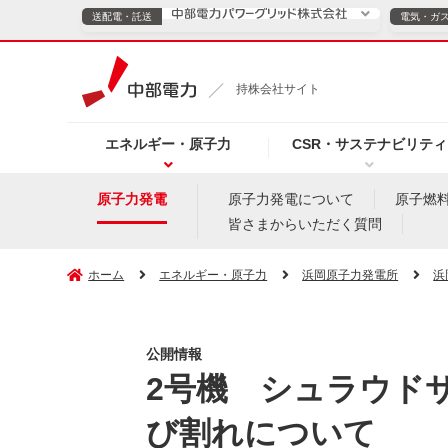
送配電・託送
電気・ガ
送配電・託送につ
持株会社サイト
電気・ガスのご契約
エネルギー・原子力
CSR・サステナビリティ
TOPページへ
TOPページへ
ご案内
個人の
原子力発電
原子力発電について
原子燃
皆さまからいただく質問
サービス・ソリューション
企業情報
効率化
ホーム
エネルギー・原子力
浜岡原子力発電所
浜
公開情報
（新しいウィンドウを開きます）
（新しいウィンドウ
プレスリリース
お知らせ
よくあるご
2号機 シュラウド
び割れについて