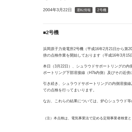
（新しいウィンドウを開きます）
（新
ニュース
よくあるご質問・お問い合わせ
2004年3月22日
運転情報
2号機
■2号機
浜岡原子力発電所2号機（平成16年2月21日から第
傍の点検作業を開始しております（平成16年3月15
本日（3月22日）、シュラウドサポートリングの
ポートリング下部溶接線（H7b内側）及びその近
引き続き、シュラウドサポートリングの内側溶接線
ての点検を行ってまいります。
なお、これらの結果については、炉心シュラウド等
（注）本点検は、電気事業法で定める定期事業者検査と