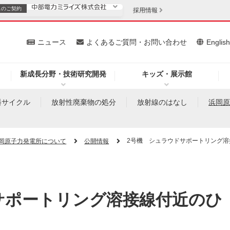
スの
ご契約
採用情報
いて
ニュース
よくあるご質問・お問い合わせ
Englis
新成長分野・技術研究開発
キッズ・展示館
お客さま
安定供給
法人のお客さま
料サイクル
放射性廃棄物の処分
放射線のはなし
浜岡
・低コスト化
企業情報
2号機 シュラウドサポートリング
岡原子力発電所について
公開情報
を開きます）
（新しいウィンドウを開きます）
質問・お問い合わせ
サポートリング溶接線付近のひ