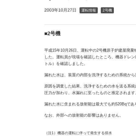
（新しいウィンドウを開きます）
（新
ニュース
よくあるご質問・お問い合わせ
2003年10月27日
運転情報
2号機
■2号機
平成15年10月26日、運転中の2号機原子炉建屋
した。運転員が現場を確認したところ、機器ドレン廃
トル）を確認しました。
漏れた水は、装置の内部を洗浄するための系統から
原因を調査した結果、洗浄するための水を送る系統
圧力が加わり、水漏れに至ったものと推定されます
漏れた水に含まれる放射能は最大でも約520Bqであり
なお、外部への放射能の影響はありません。
（注1）機器の運転に伴って発生する排水