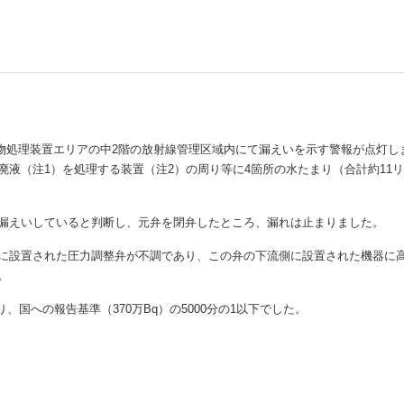
しいウィンドウを開きます）
廃棄物処理装置エリアの中2階の放射線管理区域内にて漏えいを示す警報が点灯し
液（注1）を処理する装置（注2）の周り等に4箇所の水たまり（合計約11
漏えいしていると判断し、元弁を閉弁したところ、漏れは止まりました。
に設置された圧力調整弁が不調であり、この弁の下流側に設置された機器に
。
、国への報告基準（370万Bq）の5000分の1以下でした。