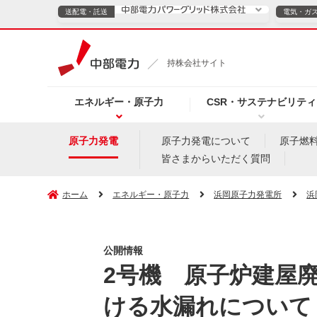
送配電・託送
電気・ガ
送配電・託送につ
持株会社サイト
電気・ガスのご契約
エネルギー・原子力
CSR・サステナビリティ
TOPページへ
TOPページへ
ご案内
個人の
原子力発電
原子力発電について
原子燃
皆さまからいただく質問
サービス・ソリューション
企業情報
効率化
ホーム
エネルギー・原子力
浜岡原子力発電所
浜
公開情報
（新しいウィンドウを開きます）
（新しいウィンドウ
プレスリリース
お知らせ
よくあるご
2号機 原子炉建屋
ける水漏れについて