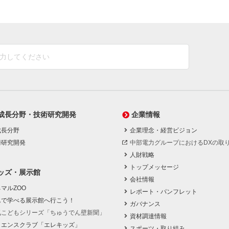
成長分野・技術研究開発
企業情報
成長分野
企業理念・経営ビジョン
術研究開発
中部電力グループにおけるDXの取
人財戦略
トップメッセージ
ッズ・展示館
会社情報
マルZOO
レポート・パンフレット
んで学べる展示館へ行こう！
ガバナンス
気こどもシリーズ「ちゅうでん壁新聞」
資材調達情報
イエンスクラブ「エレキッズ」
スポーツ・取り組み