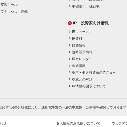
育支援ツール
中部電力、挑戦中。
えて！よっしー先生
IR・投資家向け情報
IRニュース
IR資料
財務情報
適時開示情報
IRカレンダー
株式情報
株主・個人投資家の皆さまへ
株主との対話
IR情報の開示について
2020年4月の分社化により、
送配電事業の一層の中立性・公平性を確保しております
わせ
個人情報のお取扱いについて
ウェブア