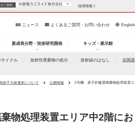
スの
ご契約
採用情報
いて
ニュース
よくあるご質問・お問い合わせ
Englis
新成長分野・技術研究開発
キッズ・展示館
お客さま
安定供給
法人のお客さま
料サイクル
放射性廃棄物の処分
放射線のはなし
浜岡
・低コスト化
企業情報
2号機 原子炉建屋廃棄物処理装置エ
岡原子力発電所について
公開情報
を開きます）
（新しいウィンドウを開きます）
質問・お問い合わせ
廃棄物処理装置エリア中2階にお