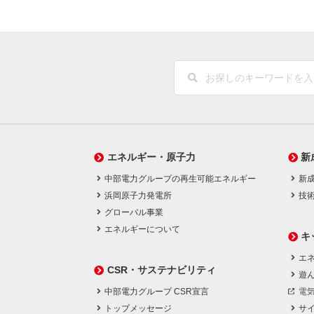
エネルギー・原子力
新
中部電力グループの再生可能エネルギー
新
浜岡原子力発電所
技
グローバル事業
エネルギーについて
キ
エネ
CSR・サステナビリティ
遊
中部電力グループ CSR宣言
電
トップメッセージ
サ