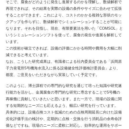
そこで、腐食がどのように発生し進展するのかを理解し、数値解析で
再現できれば、その結果を実際の設備の条件やサイズに合わせて拡張
することができます。これにより、コストのかかる複雑な形状のモッ
クアップを作らずに、数値解析でシミュレーションすることが可能に
なります。それを目指し、現在、有限要素法を用いた「COMSOL」と
いうシミュレーションソフトを使って、腐食の発生や進展を解析して
います。
この技術が確立できれば、設備の評価にかかる時間や費用を大幅に削
減できると考えています。
なお、こうした研究成果は、有識者による社内委員会である「浜岡原
子力発電所5号機海水流入に係る設備健全性評価検討委員会」より、
都度、ご意見をいただきながら実装していく予定です。
このように、博士課程での専門的な研究を通じて培った知識や研究遂
行能力を活かし、金属腐食の専門的な研究に専念することで5号機の
再稼働に貢献していきたいと思います。また一方で、現場の設備に関
する短期的なニーズにも応えるよう、幅広い研究を行っています。
具体的には、設備点検コスト低減のための点検周期延長に向けた設備
劣化評価手法の検討や、定期的に点検・交換を行う消耗品の余寿命評
価などですね。現場のニーズに柔軟に対応し、効率的な運用をサポー