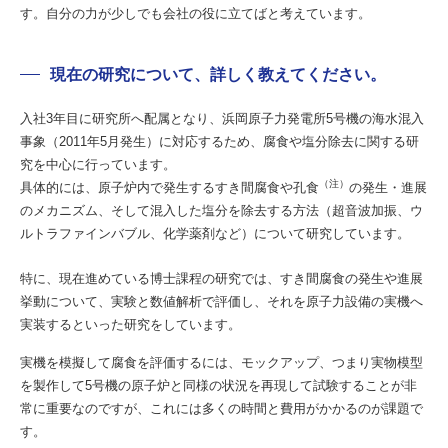
す。自分の力が少しでも会社の役に立てばと考えています。
現在の研究について、詳しく教えてください。
入社3年目に研究所へ配属となり、浜岡原子力発電所5号機の海水混入
事象（2011年5月発生）に対応するため、腐食や塩分除去に関する研
究を中心に行っています。
（注）
具体的には、原子炉内で発生するすき間腐食や孔食
の発生・進展
のメカニズム、そして混入した塩分を除去する方法（超音波加振、ウ
ルトラファインバブル、化学薬剤など）について研究しています。
特に、現在進めている博士課程の研究では、すき間腐食の発生や進展
挙動について、実験と数値解析で評価し、それを原子力設備の実機へ
実装するといった研究をしています。
実機を模擬して腐食を評価するには、モックアップ、つまり実物模型
を製作して5号機の原子炉と同様の状況を再現して試験することが非
常に重要なのですが、これには多くの時間と費用がかかるのが課題で
す。