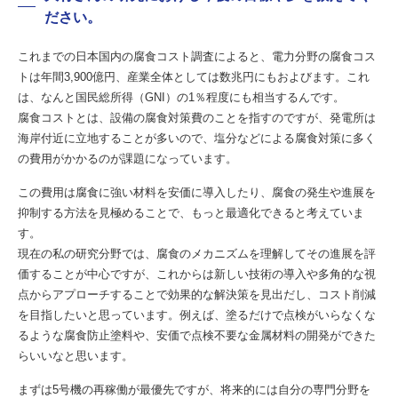
ださい。
これまでの日本国内の腐食コスト調査によると、電力分野の腐食コス
トは年間3,900億円、産業全体としては数兆円にもおよびます。これ
は、なんと国民総所得（GNI）の1％程度にも相当するんです。
腐食コストとは、設備の腐食対策費のことを指すのですが、発電所は
海岸付近に立地することが多いので、塩分などによる腐食対策に多く
の費用がかかるのが課題になっています。
この費用は腐食に強い材料を安価に導入したり、腐食の発生や進展を
抑制する方法を見極めることで、もっと最適化できると考えていま
す。
現在の私の研究分野では、腐食のメカニズムを理解してその進展を評
価することが中心ですが、これからは新しい技術の導入や多角的な視
点からアプローチすることで効果的な解決策を見出だし、コスト削減
を目指したいと思っています。例えば、塗るだけで点検がいらなくな
るような腐食防止塗料や、安価で点検不要な金属材料の開発ができた
らいいなと思います。
まずは5号機の再稼働が最優先ですが、将来的には自分の専門分野を