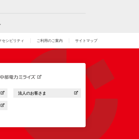
。
クセシビリティ
ご利用のご案内
サイトマップ
いウィンドウを開きます）
法人のお客さま
す）
中部電力ミライズ：
（新しいウィンドウを開きます）
す）