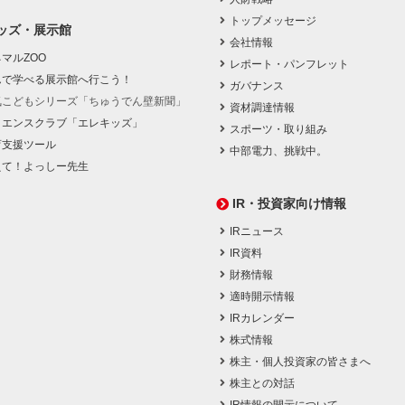
トップメッセージ
ッズ・展示館
会社情報
マルZOO
レポート・パンフレット
んで学べる展示館へ行こう！
ガバナンス
気こどもシリーズ「ちゅうでん壁新聞」
資材調達情報
イエンスクラブ「エレキッズ」
スポーツ・取り組み
育支援ツール
中部電力、挑戦中。
えて！よっしー先生
IR・投資家向け情報
IRニュース
IR資料
財務情報
適時開示情報
IRカレンダー
株式情報
株主・個人投資家の皆さまへ
株主との対話
IR情報の開示について