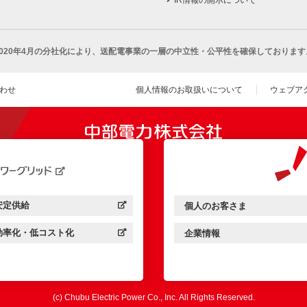
2020年4月の分社化により、
送配電事業の一層の中立性・公平性を確保しております
わせ
個人情報のお取扱いについて
ウェブア
（新し
開きます）
安定供給
個人のお客さま
中部電力パワーグリッド：
（新しいウィンドウを開きます）
中部電力ミライズ：
（新しいウィンドウを開きま
効率化・低コスト化
企業情報
中部電力パワーグリッド：
（新しいウィンドウを開きます）
中部電力ミライズ：
（新しいウィンドウを開きま
(c) Chubu Electric Power Co., Inc. All Rights Reserved.