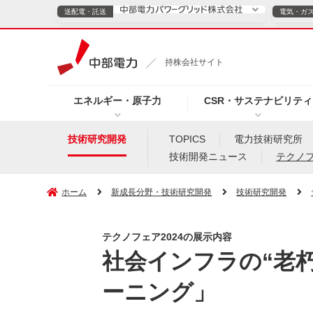
送配電・託送
電気・ガ
送配電・託送につ
持株会社サイト
電気・ガスのご契約
エネルギー・原子力
CSR・サステナビリティ
TOPページへ
TOPページへ
ご案内
個人の
技術研究開発
TOPICS
電力技術研究所
技術開発ニュース
テクノ
サービス・ソリューション
企業情報
効率化
ホーム
新成長分野・技術研究開発
技術研究開発
テクノフェア2024の展示内容
（新しいウィンドウを開きます）
（新しいウィンドウ
プレスリリース
お知らせ
よくあるご
社会インフラの“老
ーニング」