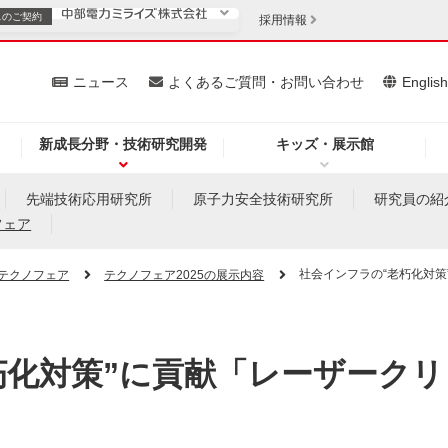
スの
ご契約
採用情報
いて
ニュース
よくあるご質問・お問い合わせ
Englis
新成長分野・技術研究開発
キッズ・展示館
お客さま
安定供給
法人のお客さま
先端技術応用研究所
原子力安全技術研究所
研究員の紹
フェア
・低コスト化
企業情報
社会インフラの“老朽化対
テクノフェア
テクノフェア2025の展示内容
を開きます）
（新しいウィンドウを開きます）
質問・お問い合わせ
朽化対策”に貢献「レーザークリ