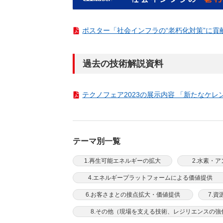
ポスター「社会インフラの“老朽化対策”に貢献「
過去の技術解説資料
テクノフェア2023の展示内容 「新たなケレン技
テーマ別一覧
1.再生可能エネルギーの拡大
2.水素・
4.エネルギープラットフォームによる価値提供
6.お客さまとの接点拡大・価値提供
7.
8.その他（現場を支える技術、レジリエンスの強