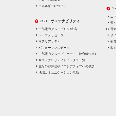
エネルギーについて
キ
エネ
CSR・サステナビリティ
遊
中部電力グループ CSR宣言
電
トップメッセージ
サ
マテリアリティ
教
パフォーマンスデータ
教
中部電力グループレポート（統合報告書）
サステナビリティトピックス一覧
主な外部評価やイニシアティブへの参加
地域コミュニケーション活動