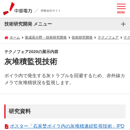
持株会社サイト
MENU
技術研究開発 メニュー
ホーム
新成長分野・技術研究開発
技術研究開発
テクノフェア
テク
テクノフェア2020の展示内容
灰堆積監視技術
ボイラ内で発生する灰トラブルを回避するため、赤外線カ
メラで灰堆積状況を監視します。
研究資料
ポスター「石炭焚ボイラ内の灰堆積連続監視技術」[PD