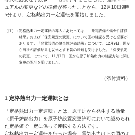
ュアルの変更などの準備が整ったことから、12月10日9時
5分より、定格熱出力一定運転を開始しました。
（注）：
定格熱出力一定運転の導入にあたっては、「発電設備の健全性評価
結果」および「保安規定の変更」について国の確認を受ける必要が
あります。「発電設備の健全性評価結果」について、12月9日、国か
ら当社の評価結果を妥当とする旨の通知を受けました。「保安規定
の変更」について、11月7日、国から原子炉熱出力の確認方法に関し
変更の認可を受けました。
（添付資料）
1 定格熱出力一定運転とは
「定格熱出力一定運転」とは、原子炉から発生する熱量
（原子炉熱出力）を原子炉設置変更許可において認められ
た定格値で一定に保って運転する方法です。
定格熱出力一定運転を行った場合、電気出力は下の図のよ