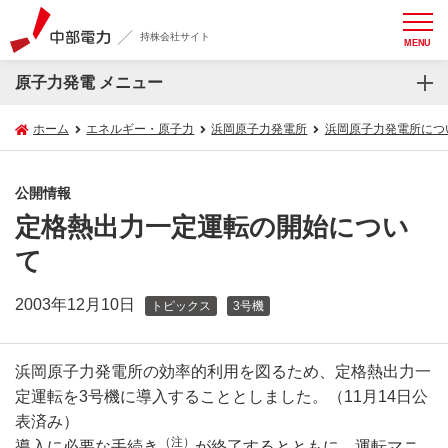
持株会社サイト
MENU
原子力発電 メニュー
ホーム
エネルギー・原子力
浜岡原子力発電所
浜岡原子力発電所につ
公開情報
定格熱出力一定運転の開始につい
て
2003年12月10日
トピックス
3号機
浜岡原子力発電所の効率的利用を図るため、定格熱出力一
定運転を3号機に導入することとしました。（11月14日公
表済み）
（注）
導入に必要な手続き
が終了するとともに、運転マニ