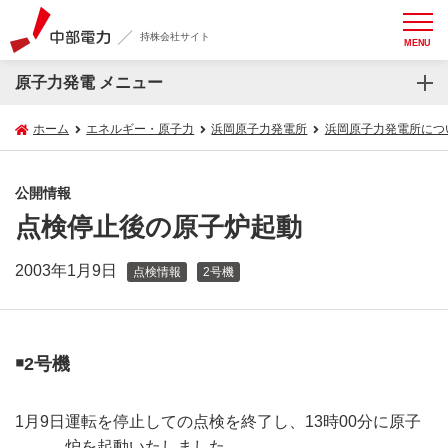
持株会社サイト
MENU
原子力発電 メニュー
ホーム
エネルギー・原子力
浜岡原子力発電所
浜岡原子力発電所につ
公開情報
点検停止後の原子炉起動
2003年1月9日
点検情報
2号機
￭2号機
1月9日
運転を停止しての点検を終了し、13時00分に原子
炉を起動いたしました。