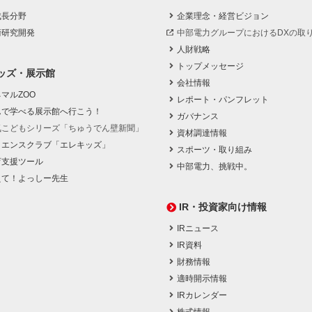
成長分野
企業理念・経営ビジョン
術研究開発
中部電力グループにおけるDXの取
人財戦略
トップメッセージ
ッズ・展示館
会社情報
マルZOO
レポート・パンフレット
んで学べる展示館へ行こう！
ガバナンス
気こどもシリーズ「ちゅうでん壁新聞」
資材調達情報
イエンスクラブ「エレキッズ」
スポーツ・取り組み
育支援ツール
中部電力、挑戦中。
えて！よっしー先生
IR・投資家向け情報
IRニュース
IR資料
財務情報
適時開示情報
IRカレンダー
株式情報