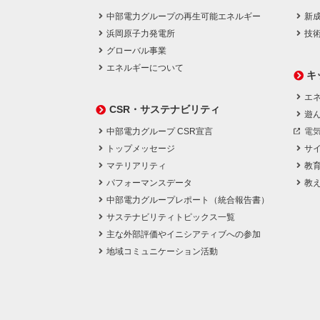
中部電力グループの再生可能エネルギー
新
浜岡原子力発電所
技
グローバル事業
エネルギーについて
キ
エネ
CSR・サステナビリティ
遊
中部電力グループ CSR宣言
電
トップメッセージ
サ
マテリアリティ
教
パフォーマンスデータ
教
中部電力グループレポート（統合報告書）
サステナビリティトピックス一覧
主な外部評価やイニシアティブへの参加
地域コミュニケーション活動