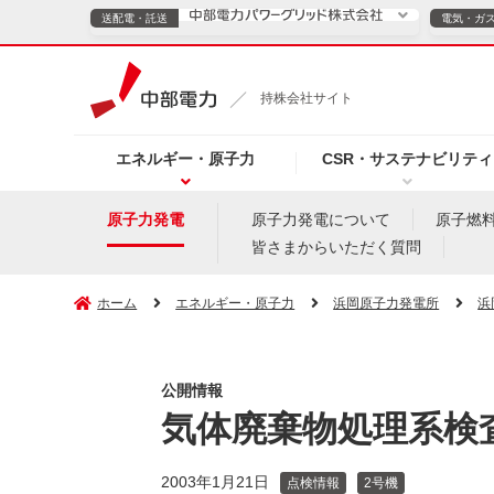
送配電・託送
電気・ガ
送配電・託送につ
持株会社サイト
電気・ガスのご契約
エネルギー・原子力
CSR・サステナビリティ
TOPページへ
TOPページへ
ご案内
個人の
原子力発電
原子力発電について
原子燃
皆さまからいただく質問
サービス・ソリューション
企業情報
効率化
ホーム
エネルギー・原子力
浜岡原子力発電所
浜
公開情報
（新しいウィンドウを開きます）
（新しいウィンドウ
プレスリリース
お知らせ
よくあるご
気体廃棄物処理系検
2003年1月21日
点検情報
2号機