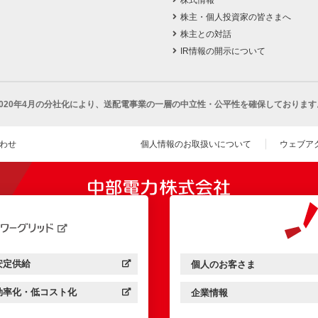
株主・個人投資家の皆さまへ
株主との対話
IR情報の開示について
2020年4月の分社化により、
送配電事業の一層の中立性・公平性を確保しております
わせ
個人情報のお取扱いについて
ウェブア
（新し
開きます）
安定供給
個人のお客さま
中部電力パワーグリッド：
（新しいウィンドウを開きます）
中部電力ミライズ：
（新しいウィンドウを開きま
効率化・低コスト化
企業情報
中部電力パワーグリッド：
（新しいウィンドウを開きます）
中部電力ミライズ：
（新しいウィンドウを開きま