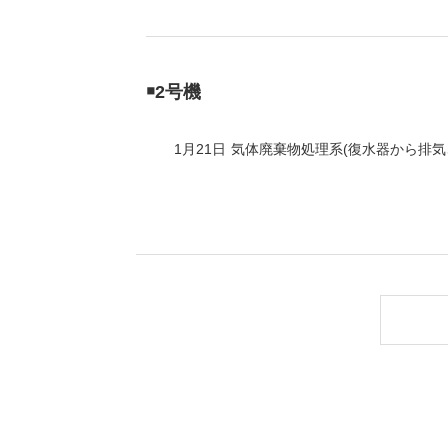
（新しいウィンドウを開きます）
（新
ニュース
よくあるご質問・お問い合わせ
￭2号機
1月21日
気体廃棄物処理系(復水器から排