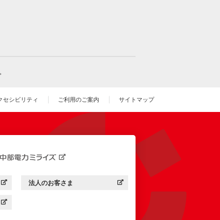
。
クセシビリティ
ご利用のご案内
サイトマップ
いウィンドウを開きます）
法人のお客さま
す）
中部電力ミライズ：
（新しいウィンドウを開きます）
す）