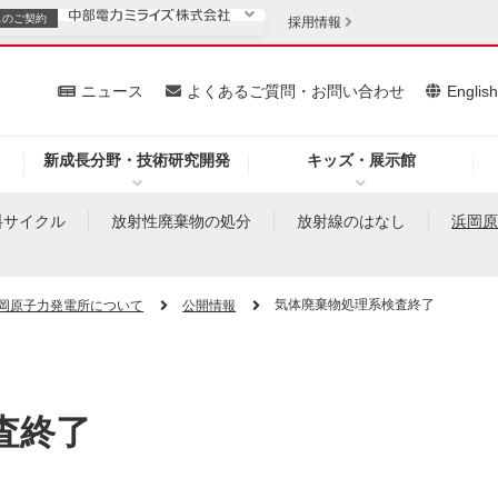
スの
ご契約
採用情報
いて
ニュース
よくあるご質問・お問い合わせ
Englis
新成長分野・技術研究開発
キッズ・展示館
お客さま
安定供給
法人のお客さま
料サイクル
放射性廃棄物の処分
放射線のはなし
浜岡
・低コスト化
企業情報
気体廃棄物処理系検査終了
岡原子力発電所について
公開情報
を開きます）
（新しいウィンドウを開きます）
質問・お問い合わせ
査終了