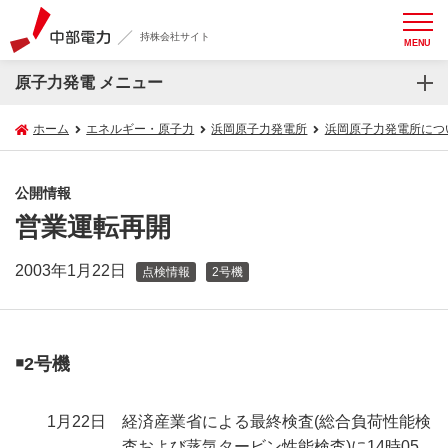
持株会社サイト
MENU
原子力発電 メニュー
ホーム
エネルギー・原子力
浜岡原子力発電所
浜岡原子力発電所につ
公開情報
営業運転再開
2003年1月22日
点検情報
2号機
￭2号機
1月22日
経済産業省による最終検査(総合負荷性能検
査および蒸気タービン性能検査)に14時05