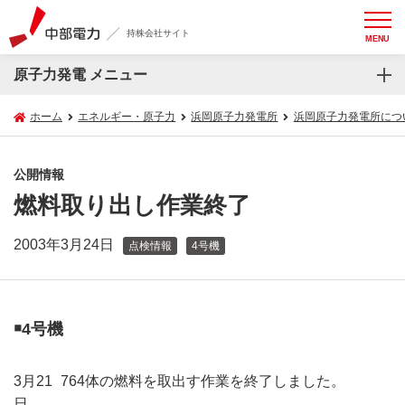
持株会社サイト
MENU
原子力発電 メニュー
ホーム
エネルギー・原子力
浜岡原子力発電所
浜岡原子力発電所につ
公開情報
燃料取り出し作業終了
2003年3月24日
点検情報
4号機
￭4号機
3月21
764体の燃料を取出す作業を終了しました。
日