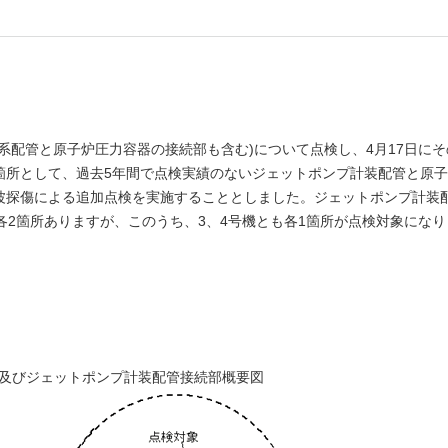
しいウィンドウを開きます）
系配管と原子炉圧力容器の接続部も含む)について点検し、4月17日にそ
箇所として、過去5年間で点検実績のないジェットポンプ計装配管と原
波探傷による追加点検を実施することとしました。ジェットポンプ計装
各2箇所ありますが、このうち、3、4号機とも各1箇所が点検対象になり
及びジェットポンプ計装配管接続部概要図