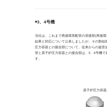
（新しいウィンドウを開きます）
（新
ニュース
よくあるご質問・お問い合わせ
￭3、4号機
当社は、これまで再循環系配管の溶接部(再循環
結果と対応について公表しましたが、その類似
圧力容器との接合部について、従来からの超音
管と原子炉圧力容器との接合部は、3、4号機で
す。
原子炉圧力容器