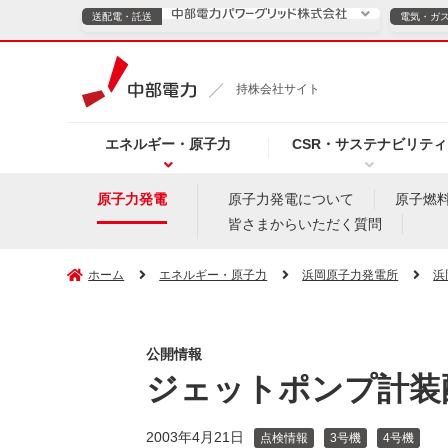
送配電・託送
電気・ガ
送配電・託送につ
持株会社サイト
電気・ガスのご契約
エネルギー・原子力
CSR・サステナビリティ
TOPページへ
TOPページへ
ご案内
個人の
原子力発電
原子力発電について
原子燃
皆さまからいただく質問
サービス・ソリューション
企業情報
効率化
ホーム
エネルギー・原子力
浜岡原子力発電所
浜
公開情報
（新しいウィンドウを開きます）
（新しいウィンドウ
プレスリリース
お知らせ
よくあるご
ジェットポンプ計装
2003年4月21日
点検情報
3号機
4号機