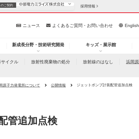
スの
ご契約
採用情報
いて
ニュース
よくあるご質問・お問い合わせ
Englis
新成長分野・技術研究開発
キッズ・展示館
お客さま
安定供給
法人のお客さま
料サイクル
放射性廃棄物の処分
放射線のはなし
浜岡
・低コスト化
企業情報
ジェットポンプ計装配管追加点検
岡原子力発電所について
公開情報
を開きます）
（新しいウィンドウを開きます）
質問・お問い合わせ
配管追加点検