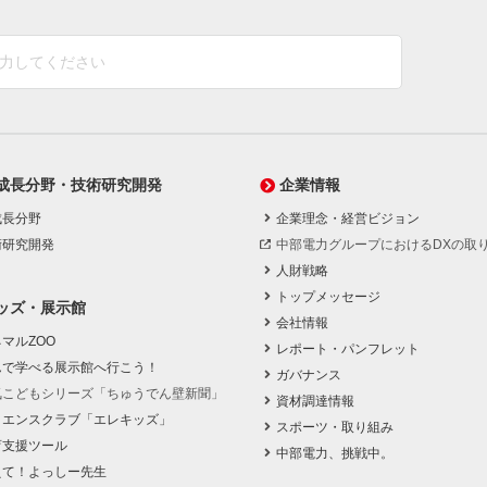
成長分野・技術研究開発
企業情報
成長分野
企業理念・経営ビジョン
術研究開発
中部電力グループにおけるDXの取
人財戦略
トップメッセージ
ッズ・展示館
会社情報
マルZOO
レポート・パンフレット
んで学べる展示館へ行こう！
ガバナンス
気こどもシリーズ「ちゅうでん壁新聞」
資材調達情報
イエンスクラブ「エレキッズ」
スポーツ・取り組み
育支援ツール
中部電力、挑戦中。
えて！よっしー先生