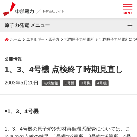
持株会社サイト
MENU
原子力発電 メニュー
ホーム
エネルギー・原子力
浜岡原子力発電所
浜岡原子力発電所につ
公開情報
1、3、4号機 点検終了時期見直し
2003年5月20日
点検情報
1号機
3号機
4号機
￭1、3、4号機
1、3、4号機の原子炉冷却材再循環系配管については、こ
れまでの点検の結果、1号機で2箇所、3号機で9箇所、4号