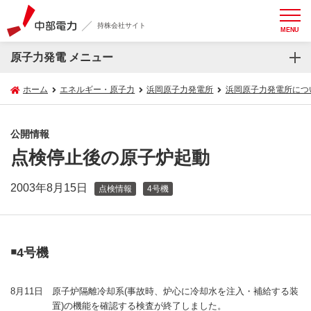
持株会社サイト
MENU
原子力発電 メニュー
ホーム
エネルギー・原子力
浜岡原子力発電所
浜岡原子力発電所につ
公開情報
点検停止後の原子炉起動
2003年8月15日
点検情報
4号機
￭4号機
8月11日
原子炉隔離冷却系(事故時、炉心に冷却水を注入・補給する装
置)の機能を確認する検査が終了しました。