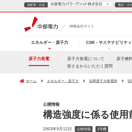
送配電・託送
電気・ガ
送配電・託送につ
持株会社サイト
電気・ガスのご契約
エネルギー・原子力
CSR・サステナビリティ
TOPページへ
TOPページへ
ご案内
個人の
原子力発電
原子力発電について
原子燃
皆さまからいただく質問
サービス・ソリューション
企業情報
効率化
ホーム
エネルギー・原子力
浜岡原子力発電所
浜
公開情報
（新しいウィンドウを開きます）
（新しいウィンドウ
プレスリリース
お知らせ
よくあるご
構造強度に係る使用
2003年9月12日
点検情報
3号機