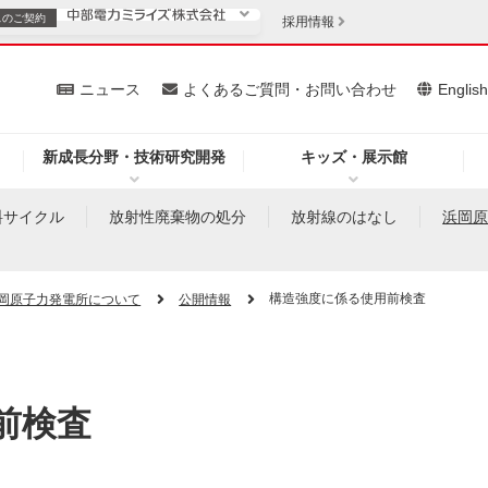
スの
ご契約
採用情報
いて
ニュース
よくあるご質問・お問い合わせ
Englis
新成長分野・技術研究開発
キッズ・展示館
お客さま
安定供給
法人のお客さま
料サイクル
放射性廃棄物の処分
放射線のはなし
浜岡
・低コスト化
企業情報
構造強度に係る使用前検査
岡原子力発電所について
公開情報
を開きます）
（新しいウィンドウを開きます）
質問・お問い合わせ
前検査