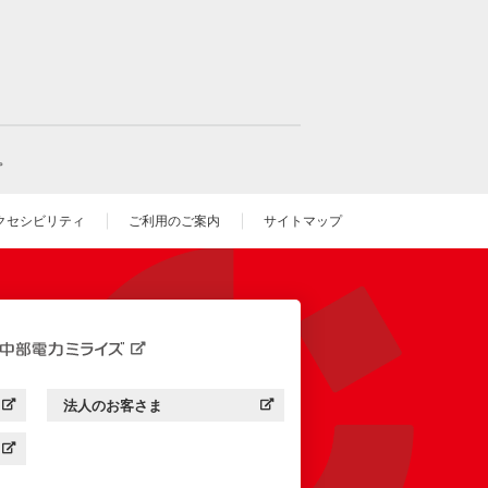
。
クセシビリティ
ご利用のご案内
サイトマップ
いウィンドウを開きます）
法人のお客さま
す）
中部電力ミライズ：
（新しいウィンドウを開きます）
す）