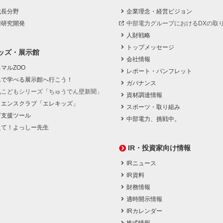
成長分野
企業理念・経営ビジョン
術研究開発
中部電力グループにおけるDXの取
人財戦略
トップメッセージ
ッズ・展示館
会社情報
マルZOO
レポート・パンフレット
んで学べる展示館へ行こう！
ガバナンス
気こどもシリーズ「ちゅうでん壁新聞」
資材調達情報
イエンスクラブ「エレキッズ」
スポーツ・取り組み
育支援ツール
中部電力、挑戦中。
えて！よっしー先生
IR・投資家向け情報
IRニュース
IR資料
財務情報
適時開示情報
IRカレンダー
株式情報