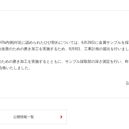
しいウィンドウを開きます）
H7b内側)付近に認められたひび割れについては、6月29日に金属サンプルを
力改善のための磨き加工を実施するため、8月8日、工事計画の届出を行いま
のための磨き加工を実施するとともに、サンプル採取部の深さ測定を行い、昨
に合格いたしました。
公開情報一覧