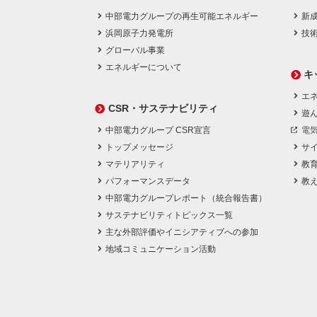
中部電力グループの再生可能エネルギー
新
浜岡原子力発電所
技
グローバル事業
エネルギーについて
キ
エネ
CSR・サステナビリティ
遊
中部電力グループ CSR宣言
電
トップメッセージ
サ
マテリアリティ
教
パフォーマンスデータ
教
中部電力グループレポート（統合報告書）
サステナビリティトピックス一覧
主な外部評価やイニシアティブへの参加
地域コミュニケーション活動