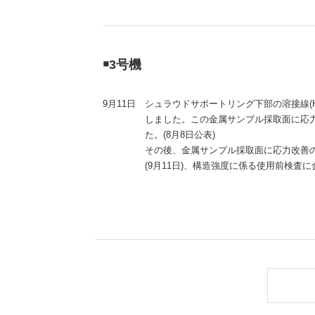
（新しいウィンドウを開きます）
（新
ニュース
よくあるご質問・お問い合わせ
￭3号機
9月11日
シュラウドサポートリング下部の溶接線(
しました。この金属サンプル採取面に応
た。(8月8日公表)
その後、金属サンプル採取面に応力改善
(9月11日)、構造強度に係る使用前検査