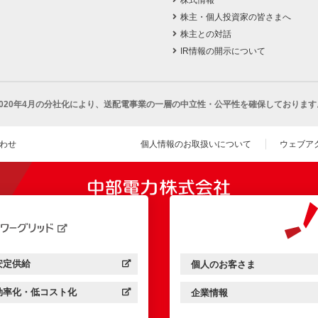
株主・個人投資家の皆さまへ
株主との対話
IR情報の開示について
2020年4月の分社化により、
送配電事業の一層の中立性・公平性を確保しております
わせ
個人情報のお取扱いについて
ウェブア
（新し
開きます）
安定供給
個人のお客さま
中部電力パワーグリッド：
（新しいウィンドウを開きます）
中部電力ミライズ：
（新しいウィンドウを開きま
効率化・低コスト化
企業情報
中部電力パワーグリッド：
（新しいウィンドウを開きます）
中部電力ミライズ：
（新しいウィンドウを開きま