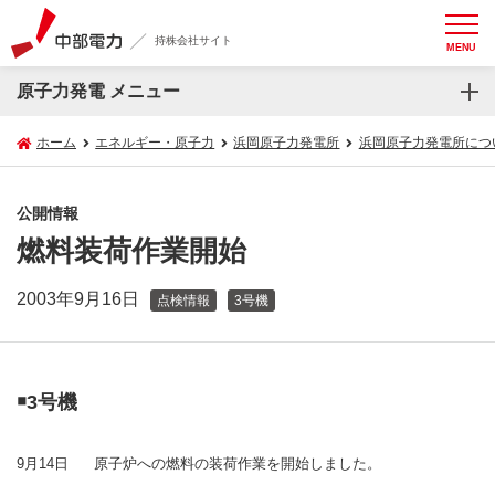
持株会社サイト
MENU
原子力発電 メニュー
ホーム
エネルギー・原子力
浜岡原子力発電所
浜岡原子力発電所につ
公開情報
燃料装荷作業開始
2003年9月16日
点検情報
3号機
￭3号機
9月14日
原子炉への燃料の装荷作業を開始しました。