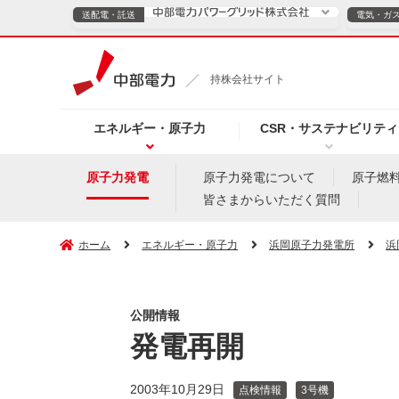
送配電・託送
電気・ガ
送配電・託送につ
持株会社サイト
電気・ガスのご契約
エネルギー・原子力
CSR・サステナビリティ
TOPページへ
TOPページへ
ご案内
個人の
原子力発電
原子力発電について
原子燃
皆さまからいただく質問
サービス・ソリューション
企業情報
効率化
ホーム
エネルギー・原子力
浜岡原子力発電所
浜
公開情報
（新しいウィンドウを開きます）
（新しいウィンドウ
プレスリリース
お知らせ
よくあるご
発電再開
2003年10月29日
点検情報
3号機