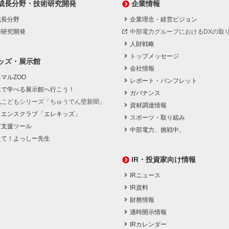
成長分野・技術研究開発
企業情報
成長分野
企業理念・経営ビジョン
術研究開発
中部電力グループにおけるDXの取
人財戦略
トップメッセージ
ッズ・展示館
会社情報
マルZOO
レポート・パンフレット
んで学べる展示館へ行こう！
ガバナンス
気こどもシリーズ「ちゅうでん壁新聞」
資材調達情報
イエンスクラブ「エレキッズ」
スポーツ・取り組み
育支援ツール
中部電力、挑戦中。
えて！よっしー先生
IR・投資家向け情報
IRニュース
IR資料
財務情報
適時開示情報
IRカレンダー