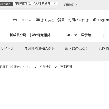
スの
ご契約
採用情報
いて
ニュース
よくあるご質問・お問い合わせ
Englis
新成長分野・技術研究開発
キッズ・展示館
お客さま
安定供給
法人のお客さま
料サイクル
放射性廃棄物の処分
放射線のはなし
浜岡
・低コスト化
企業情報
発電再開
岡原子力発電所について
公開情報
を開きます）
（新しいウィンドウを開きます）
質問・お問い合わせ