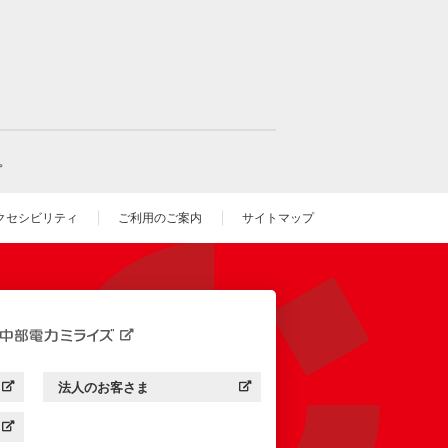
。
クセシビリティ
ご利用のご案内
サイトマップ
いウィンドウを開きます）
法人のお客さま
す）
中部電力ミライズ：
（新しいウィンドウを開きます）
す）