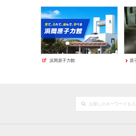
浜岡原子力館
原