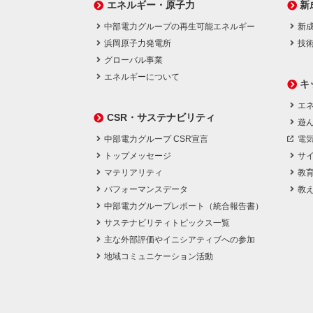
エネルギー・原子力
新
中部電力グループの再生可能エネルギー
新
浜岡原子力発電所
技
グローバル事業
エネルギーについて
キ
エネ
CSR・サステナビリティ
遊
中部電力グループ CSR宣言
電
トップメッセージ
サ
マテリアリティ
教
パフォーマンスデータ
教
中部電力グループレポート（統合報告書）
サステナビリティトピックス一覧
主な外部評価やイニシアティブへの参加
地域コミュニケーション活動