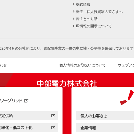
株式情報
株主・個人投資家の皆さまへ
株主との対話
IR情報の開示について
2020年4月の分社化により、
送配電事業の一層の中立性・公平性を確保しております
わせ
個人情報のお取扱いについて
ウェブア
（新し
開きます）
安定供給
個人のお客さま
中部電力パワーグリッド：
（新しいウィンドウを開きます）
中部電力ミライズ：
（新しいウィンドウを開きま
効率化・低コスト化
企業情報
中部電力パワーグリッド：
（新しいウィンドウを開きます）
中部電力ミライズ：
（新しいウィンドウを開きま