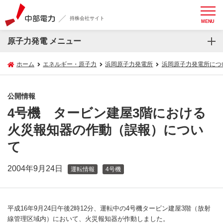
持株会社サイト
MENU
原子力発電 メニュー
ホーム
エネルギー・原子力
浜岡原子力発電所
浜岡原子力発電所につ
公開情報
4号機 タービン建屋3階における
火災報知器の作動（誤報）につい
て
2004年9月24日
運転情報
4号機
平成16年9月24日午後2時12分、運転中の4号機タービン建屋3階（放射
線管理区域内）において、火災報知器が作動しました。