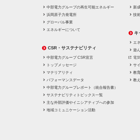
中部電力グループの再生可能エネルギー
新
浜岡原子力発電所
技
グローバル事業
エネルギーについて
キ
エネ
CSR・サステナビリティ
遊
中部電力グループ CSR宣言
電
トップメッセージ
サ
マテリアリティ
教
パフォーマンスデータ
教
中部電力グループレポート（統合報告書）
サステナビリティトピックス一覧
主な外部評価やイニシアティブへの参加
地域コミュニケーション活動