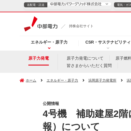
送配電・託送
電気・ガ
送配電・託送につ
持株会社サイト
電気・ガスのご契約
エネルギー・原子力
CSR・サステナビリティ
TOPページへ
TOPページへ
ご案内
個人の
原子力発電
原子力発電について
原子燃
皆さまからいただく質問
サービス・ソリューション
企業情報
効率化
ホーム
エネルギー・原子力
浜岡原子力発電所
浜
公開情報
（新しいウィンドウを開きます）
（新しいウィンドウ
プレスリリース
お知らせ
よくあるご
4号機 補助建屋2
報）について