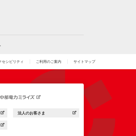
。
クセシビリティ
ご利用のご案内
サイトマップ
いウィンドウを開きます）
法人のお客さま
す）
中部電力ミライズ：
（新しいウィンドウを開きます）
す）