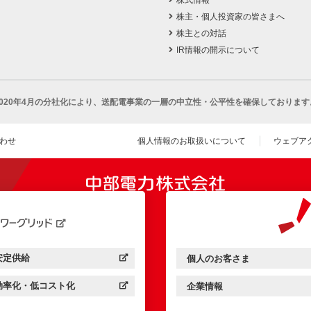
株主・個人投資家の皆さまへ
株主との対話
IR情報の開示について
2020年4月の分社化により、
送配電事業の一層の中立性・公平性を確保しております
わせ
個人情報のお取扱いについて
ウェブア
（新し
開きます）
安定供給
個人のお客さま
中部電力パワーグリッド：
（新しいウィンドウを開きます）
中部電力ミライズ：
（新しいウィンドウを開きま
効率化・低コスト化
企業情報
中部電力パワーグリッド：
（新しいウィンドウを開きます）
中部電力ミライズ：
（新しいウィンドウを開きま