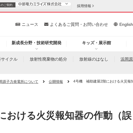
スの
ご契約
採用情報
いて
ニュース
よくあるご質問・お問い合わせ
Englis
新成長分野・技術研究開発
キッズ・展示館
お客さま
安定供給
法人のお客さま
料サイクル
放射性廃棄物の処分
放射線のはなし
浜岡
・低コスト化
企業情報
4号機 補助建屋2階における火災報
岡原子力発電所について
公開情報
を開きます）
（新しいウィンドウを開きます）
質問・お問い合わせ
階における火災報知器の作動（誤