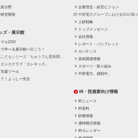
成長分野
企業理念・経営ビジョン
術研究開発
中部電力グループにおけるDXの取
人財戦略
トップメッセージ
ッズ・展示館
会社情報
マルZOO
レポート・パンフレット
んで学べる展示館へ行こう！
ガバナンス
気こどもシリーズ「ちゅうでん壁新聞」
資材調達情報
イエンスクラブ「エレキッズ」
スポーツ・取り組み
育支援ツール
中部電力、挑戦中。
えて！よっしー先生
IR・投資家向け情報
IRニュース
IR資料
財務情報
適時開示情報
IRカレンダー
株式情報