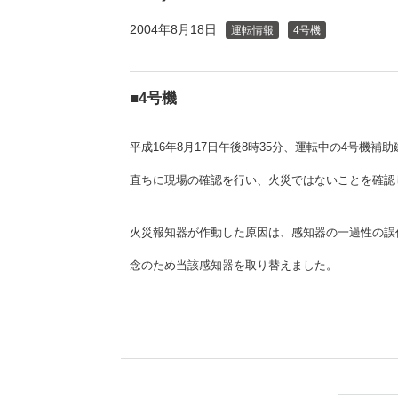
（新しいウィンドウを開きます）
（新
ニュース
よくあるご質問・お問い合わせ
2004年8月18日
運転情報
4号機
■4号機
平成16年8月17日午後8時35分、運転中の4号機
直ちに現場の確認を行い、火災ではないことを確認
火災報知器が作動した原因は、感知器の一過性の誤
念のため当該感知器を取り替えました。