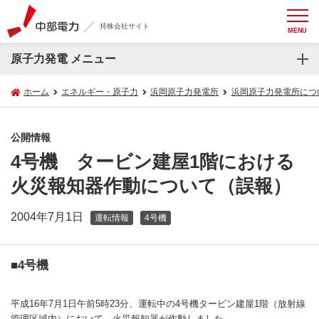
持株会社サイト
MENU
原子力発電 メニュー
ホーム
エネルギー・原子力
浜岡原子力発電所
浜岡原子力発電所につ
公開情報
4号機 タービン建屋1階における
火災報知器作動について（誤報）
2004年7月1日
運転情報
4号機
■4号機
平成16年7月1日午前5時23分、運転中の4号機タービン建屋1階（放射線
管理区域内）において、火災報知器が作動しました。