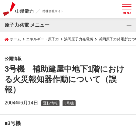
持株会社サイト
MENU
原子力発電 メニュー
ホーム
エネルギー・原子力
浜岡原子力発電所
浜岡原子力発電所につ
公開情報
3号機 補助建屋中地下1階におけ
る火災報知器作動について（誤
報）
2004年6月14日
運転情報
3号機
■3号機