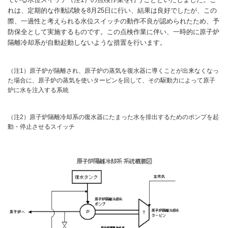
れは、定期的な作動試験を8月25日に行い、結果は良好でしたが、この
際、一過性と考えられる水位スイッチの動作不良が認められたため、予
防保全として実施するものです。この点検作業に伴い、一時的に原子炉
隔離冷却系が自動起動しないような措置を行います。
（注1）原子炉が隔離され、原子炉の蒸気を復水器に導くことが出来なくなっ
た場合に、原子炉の蒸気を使いタービンを回して、その駆動力によって原子
炉に水を注入する系統
（注2）原子炉隔離冷却系の復水器にたまった水を排出するためのポンプを起
動・停止させるスイッチ