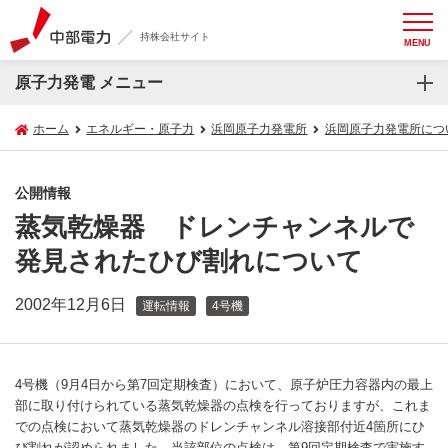
持株会社サイト
MENU
原子力発電 メニュー
ホーム
エネルギー・原子力
浜岡原子力発電所
浜岡原子力発電所につ
公開情報
蒸気乾燥器 ドレンチャンネルで
発見されたひび割れについて
2002年12月6日
運転情報
4号機
4号機（9月4日から第7回定期検査）において、原子炉圧力容器内の最上
部に取り付けられている蒸気乾燥器の点検を行っておりますが、これま
での点検において蒸気乾燥器のドレンチャンネル溶接部付近4箇所にひ
び割れが認められました。当該部位の点検は、第9回定期検査で実施す