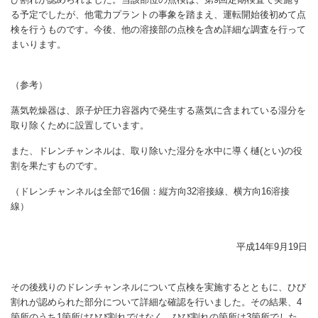
る予定でしたが、他電力プラントの事象を踏まえ、運転開始後初めて点
検を行うものです。今後、他の溶接部の点検を含め詳細な調査を行って
まいります。
（参考）
蒸気乾燥器は、原子炉圧力容器内で発生する蒸気に含まれている湿分を
取り除くために設置しています。
また、ドレンチャンネルは、取り除いた湿分を水中に導く樋(とい)の役
割を果たすものです。
（ドレンチャンネルは全部で16個：縦方向32溶接線、横方向16溶接
線）
平成14年9月19日
その後残りのドレンチャンネルについて点検を実施するとともに、ひび
割れが認められた部分について詳細な確認を行いました。その結果、4
箇所のうち1箇所はひび割れではなく、ひび割れの箇所は3箇所でした。